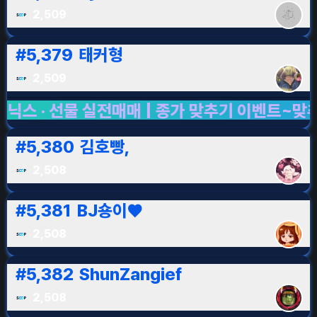
2,509
#
5,379
태커형
2,509
 선물 실전매매 | 종가 맞추기 이벤트~맞추면 치킨
#
5,380
김호빵,
2,508
#
5,381
BJ숑이♥
2,508
#
5,382
ShunZangief
2,508