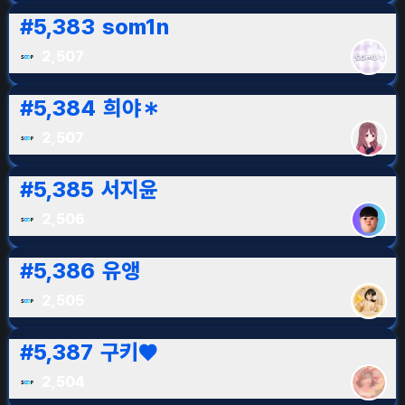
#
5,383
som1n
2,507
#
5,384
희야＊
2,507
#
5,385
서지윤
2,506
#
5,386
유앵
2,505
#
5,387
구키♥
2,504