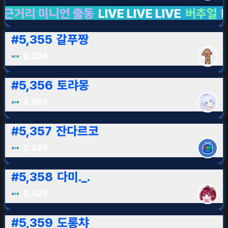
 미니언 출동
LIVE LIVE LIVE
버추얼
LIVE LI
#
5,355
갈푸짱
2,526
#
5,356
토랴몽
2,525
#
5,357
잔다르코
2,525
#
5,358
다미._.
2,525
#
5,359
도롱챠