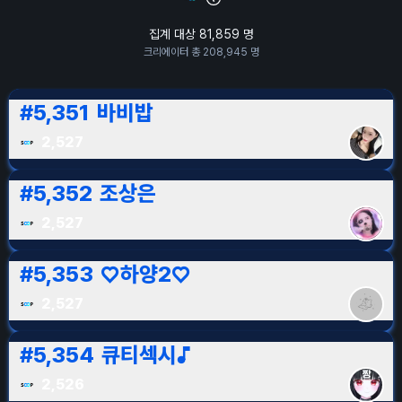
집계 대상
81,859
명
크리에이터 총
208,945
명
#
5,351
바비밥
2,527
#
5,352
조상은
2,527
#
5,353
♡하양2♡
2,527
#
5,354
큐티섹시♪
2,526