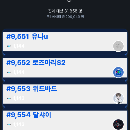
집계 대상
81,858
명
크리에이터 총
209,049
명
#
9,551
유나u
1,144
#
9,552
로즈마리S2
1,144
#
9,553
위드바드
1,143
#
9,554
달샤이
1,143