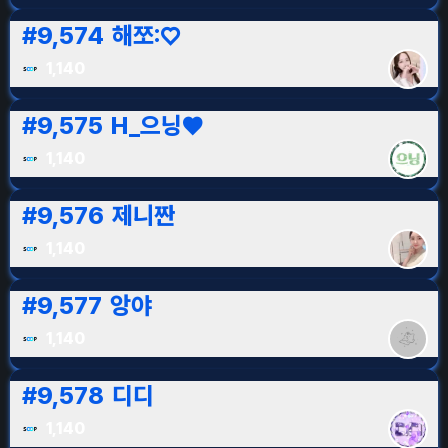
#
9,574
해쪼:♡
1,140
#
9,575
H_으닝♥
1,140
#
9,576
제니짠
1,140
#
9,577
앙야
1,140
#
9,578
디디
1,140