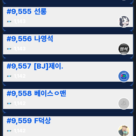
#
9,555
선롱
1,143
#
9,556
나영석
1,143
#
9,557
[BJ]제이.
1,142
#
9,558
베이스ㅇ맨
1,142
#
9,559
F덕상
1,142