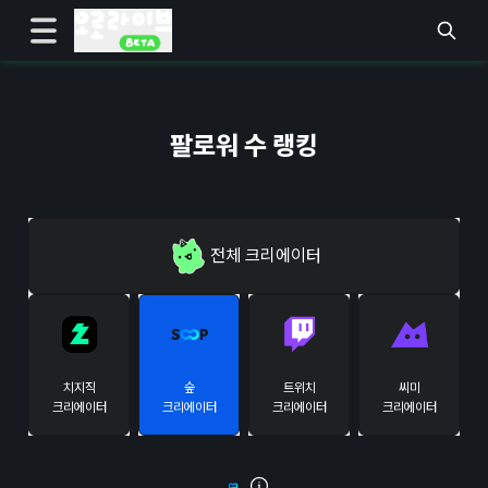
팔로워 수 랭킹
전체
크리에이터
치지직
숲
트위치
씨미
크리에이터
크리에이터
크리에이터
크리에이터