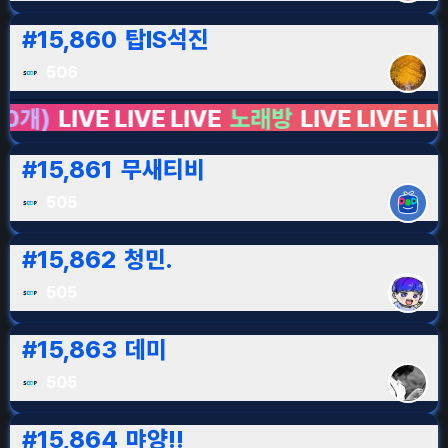
#
15,860
탑IS석진
506
LIVE LIVE LIVE
노래방
LIVE LIVE LIVE LIV
#
15,861
무새티비
505
#
15,862
청민.
505
#
15,863
데미
505
#
15,864
먀양!!