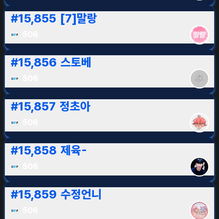
#
15,855
[7]말랑
506
#
15,856
스토베
506
#
15,857
정초아
506
#
15,858
제육-
506
#
15,859
수정언니
506