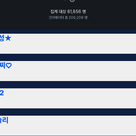
집계 대상
81,856
명
크리에이터 총
209,208
명
성★
찌♡
2
슬리