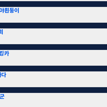
야흰둥이
희
킹카
빠다
군