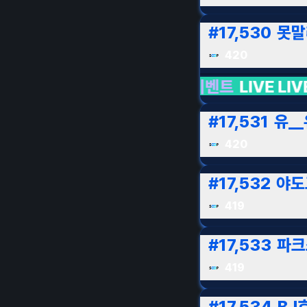
#
17,530
못말
420
그풍 이벤트
LIVE LIVE LIVE
버추얼
LIVE LIVE 
#
17,531
유__
420
#
17,532
야도
419
#
17,533
파크
419
#
17,534
BJ