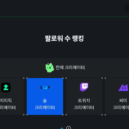
팔로워 수 랭킹
전체
크리에이터
치지직
숲
트위치
씨미
리에이터
크리에이터
크리에이터
크리에