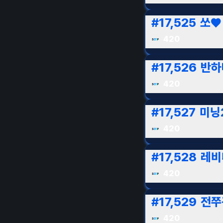
#
17,525
쏘♥
420
#
17,526
반하
420
#
17,527
미닝
420
#
17,528
레비
420
#
17,529
전쭈
420