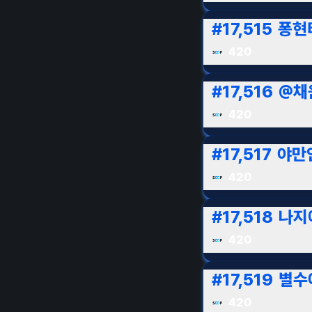
#
17,515
퐁현
420
#
17,516
@채
420
#
17,517
야만
420
#
17,518
나지
420
#
17,519
별수아
420