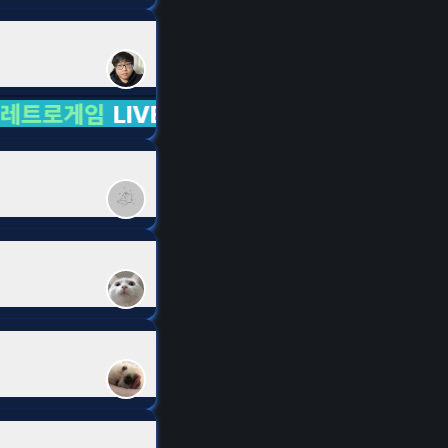
IVE LIVE LIVE LIVE LIVE LIVE LIVE LIVE 