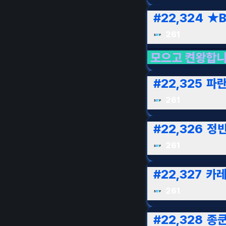
#
22,324
★
261
로파츠 모으고 켠왕합니다.두번째[맞즐(쪽지), 맞
#
22,325
파
261
#
22,326
정
261
#
22,327
카
261
#
22,328
종