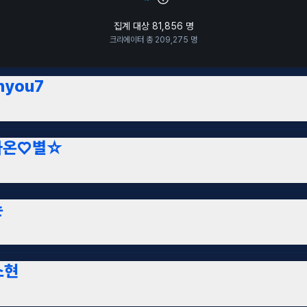
집계 대상
81,856
명
크리에이터 총
209,275
명
nyou7
아온♡별☆
손
소현