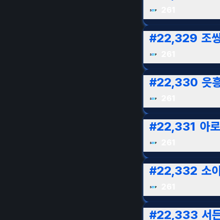
261
#
22,329
조
261
#
22,330
읏
261
#
22,331
아로
261
#
22,332
소
261
#
22,333
서든