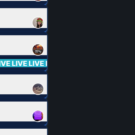
VE LIVE LIVE LIVE LIVE LIVE LIVE LIVE LI