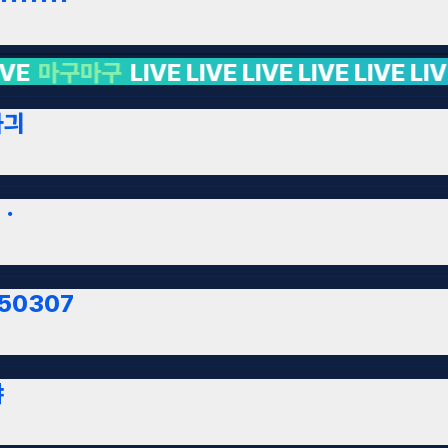
 LIVE LIVE LIVE LIVE LIVE LIVE LIVE LIVE
하긔
ㆍ
050307
댜