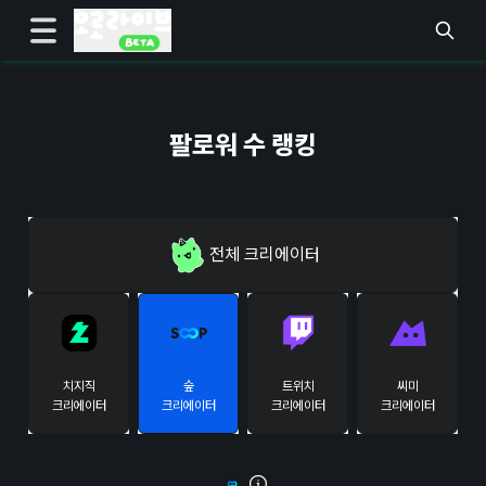
팔로워 수 랭킹
전체
크리에이터
치지직
숲
트위치
씨미
크리에이터
크리에이터
크리에이터
크리에이터