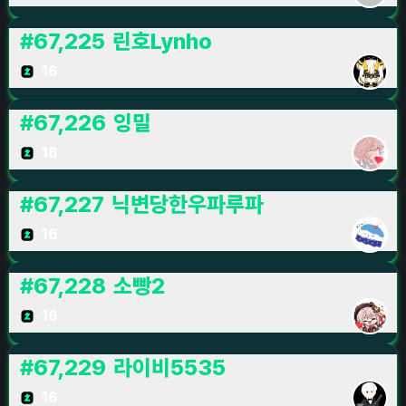
#
67,225
린호Lynho
16
#
67,226
잉밀
16
#
67,227
닉변당한우파루파
16
#
67,228
소빵2
16
#
67,229
라이비5535
16