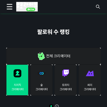
팔로워 수 랭킹
전체
크리에이터
치지직
숲
트위치
씨미
크리에이터
크리에이터
크리에이터
크리에이터