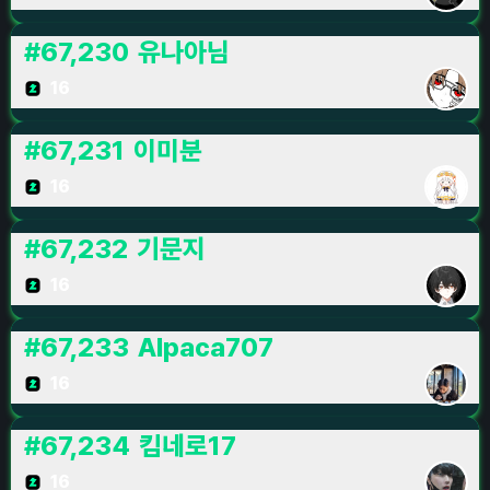
#
67,230
유나아님
16
#
67,231
이미분
16
#
67,232
기문지
16
#
67,233
Alpaca707
16
#
67,234
킴네로17
16