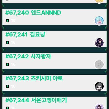
#
67,240
앤드ANNND
16
#
67,241
김묘냥
16
#
67,242
사자왕자
16
#
67,243
츠키시마 야로
16
#
67,244
서온고앵이애기
16