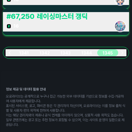
#
67,250
레이싱마스터 갱딕
16
1341
1342
1343
1344
1345
정보 제공 및 데이터 활용 안내
오로라이브는 공개적으로 누구나 접근 가능한 외부 데이터를 기반으로 정보를 수집·가공하
여 사용자에게 제공합니다.
표시된 서비스명, 로고, 파비콘 등은 각 권리자의 자산이며, 오로라이브는 이를 정보 출처 식
별 및 사용자 편의 목적에 한하여 사용합니다.
이는 해당 권리자와의 제휴나 공식 연계를 의미하지 않으며, 상표적 사용 목적도 없습니다.
일부 콘텐츠에는 광고 또는 추천 정보가 포함될 수 있으며, 이는 사이트 운영의 일환으로 제
공됩니다.