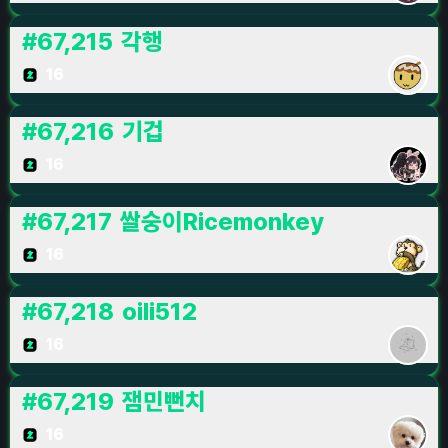
#
67,215
각행
16
#
67,216
기겁
16
#
67,217
쌀숭이Ricemonkey
16
#
67,218
oili512
16
#
67,219
잼민뻔치
16