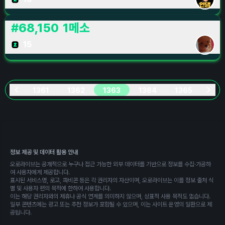
#
68,150
1메소
15
1361
1362
1363
1364
1365
정보 제공 및 데이터 활용 안내
오로라이브는 공개적으로 누구나 접근 가능한 외부 데이터를 기반으로 정보를 수집·가공하
여 사용자에게 제공합니다.
표시된 서비스명, 로고, 파비콘 등은 각 권리자의 자산이며, 오로라이브는 이를 정보 출처 식
별 및 사용자 편의 목적에 한하여 사용합니다.
이는 해당 권리자와의 제휴나 공식 연계를 의미하지 않으며, 상표적 사용 목적도 없습니다.
일부 콘텐츠에는 광고 또는 추천 정보가 포함될 수 있으며, 이는 사이트 운영의 일환으로 제
공됩니다.