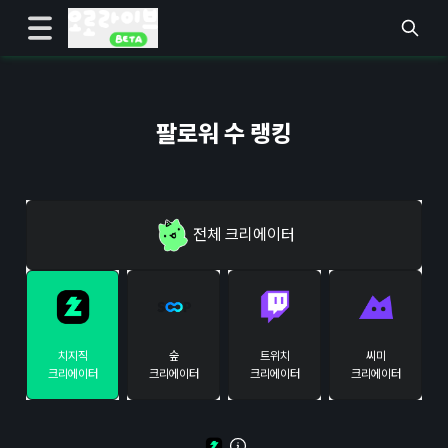
팔로워 수 랭킹
전체
크리에이터
치지직
숲
트위치
씨미
크리에이터
크리에이터
크리에이터
크리에이터