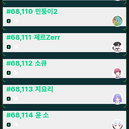
#
68,110
민둥이2
15
#
68,111
제르Zerr
15
#
68,112
소큐
15
#
68,113
지요리
15
#
68,114
윤 소
15