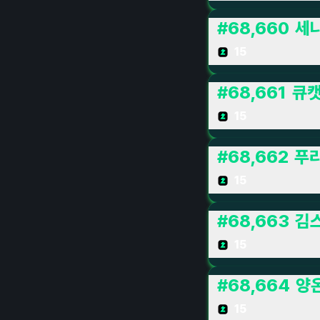
#
68,660
세
15
#
68,661
큐캣
15
#
68,662
푸
15
#
68,663
김
15
#
68,664
양
15