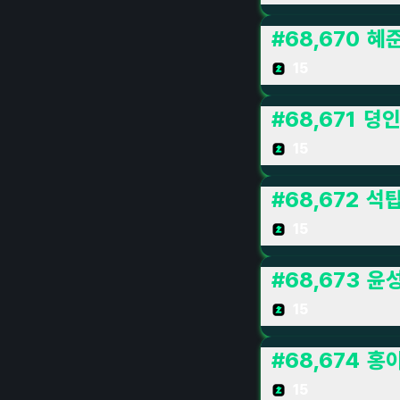
#
68,670
혜준
15
#
68,671
뎡
15
#
68,672
석
15
#
68,673
윤
15
#
68,674
홍
15