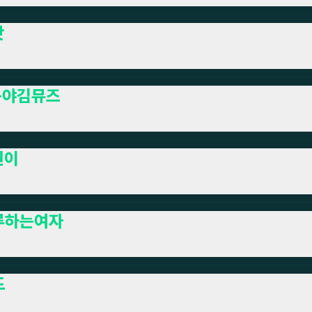
갓
는야김뮤즈
원이
루하는여자
드