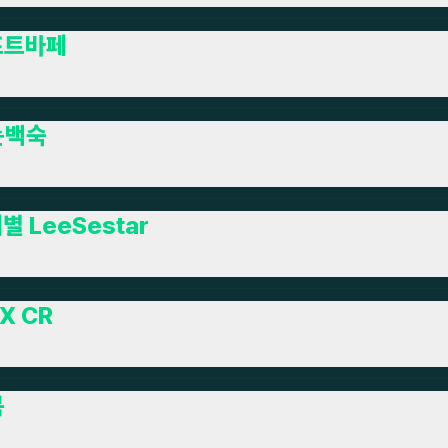
프트바페
는백숙
별 LeeSestar
NX CR
복