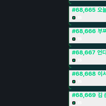
#
68,665
오
15
#
68,666
부찌
15
#
68,667
언
15
#
68,668
이서
15
#
68,669
김 
15