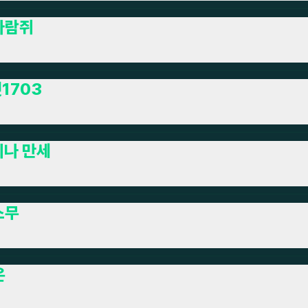
나람쥐
1703
리나 만세
스무
온