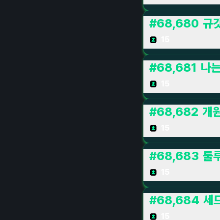
#
68,680
규
15
#
68,681
나
15
#
68,682
개
15
#
68,683
룰
15
#
68,684
세
15