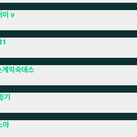
이 v
11
는게익숙데스
밍기
노아