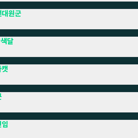
선대원군
란색달
타캣
쿤
인임