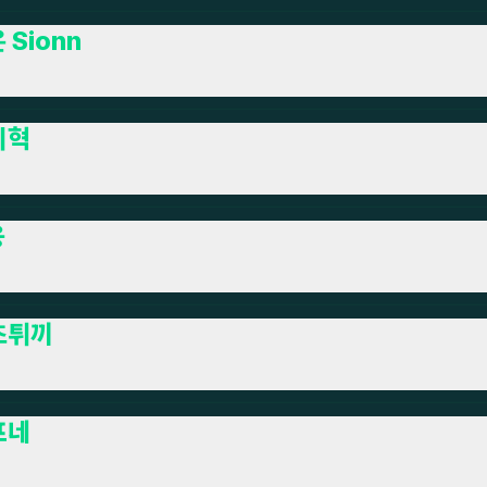
 Sionn
시혁
융
초튀끼
프네