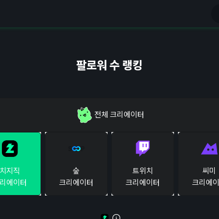
팔로워 수 랭킹
전체
크리에이터
치지직
숲
트위치
씨미
리에이터
크리에이터
크리에이터
크리에