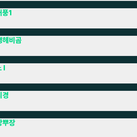
대풍1
생헤비곰
 l
지경
장뿌장