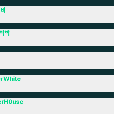
슬비
박박
칼
erWhite
erH0use