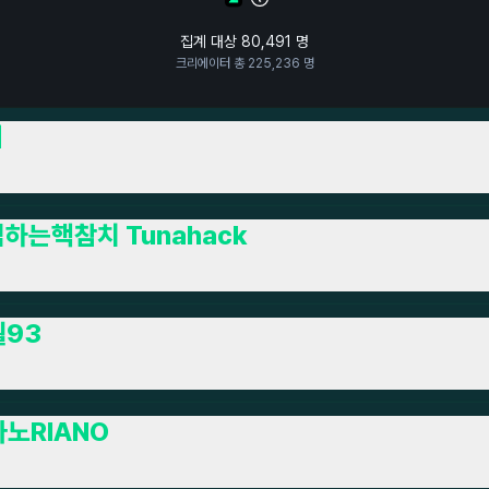
집계 대상
80,491
명
크리에이터 총
225,236
명
삐
하는핵참치 Tunahack
월93
노RIANO