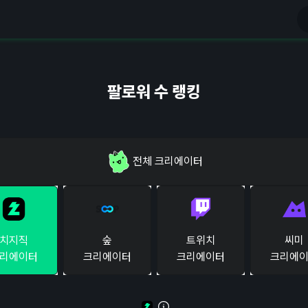
팔로워 수 랭킹
전체
크리에이터
치지직
숲
트위치
씨미
리에이터
크리에이터
크리에이터
크리에