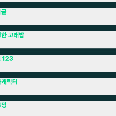
너굴
정한 고래밥
 123
아캐릭터
르밍