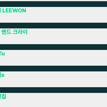
 LEEWON
 밴드 크라이
Tu
월s
잉칩