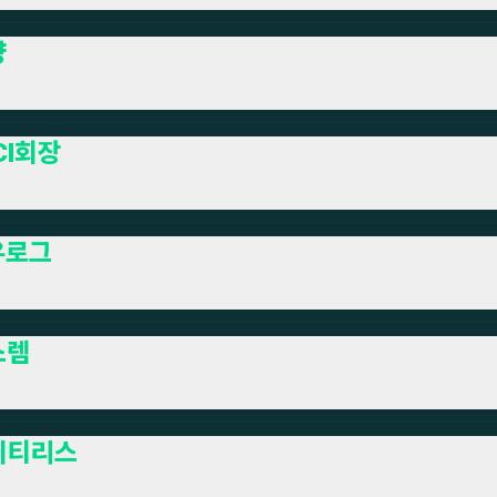
냥
Cl회장
유로그
스렘
이티리스