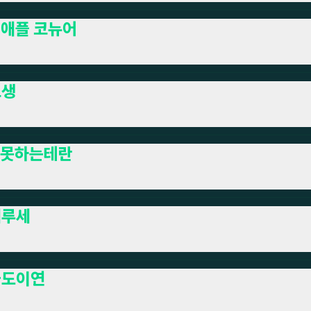
애플 코뉴어
고생
못하는테란
세루세
늘도이연