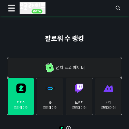
팔로워 수 랭킹
전체
크리에이터
치지직
숲
트위치
씨미
크리에이터
크리에이터
크리에이터
크리에이터