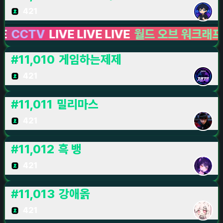
421
TV
LIVE LIVE LIVE
월드 오브 워크래프트: 한
#
11,010
게임하는제제
421
#
11,011
밀리마스
421
#
11,012
흑 뱅
421
#
11,013
강애옭
421