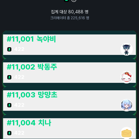
집계 대상
80,488
명
크리에이터 총
225,616
명
#
11,001
녹야비
422
#
11,002
박동주
422
#
11,003
망먕초
422
#
11,004
치나
422