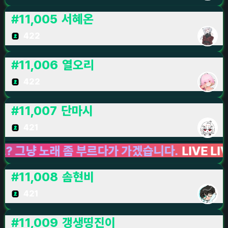
#
11,005
서혜온
422
#
11,006
열오리
422
#
11,007
단마시
421
 노래 좀 부르다가 가겠습니다.
LIVE LIVE LIV
#
11,008
솜현비
421
#
11,009
갱생띵진이