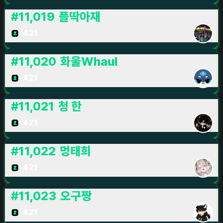
#
11,019
플딱아재
421
#
11,020
화울Whaul
421
#
11,021
청 한
421
#
11,022
멍태희
421
#
11,023
오구짱
421