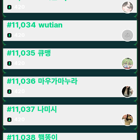
420
#
11,034
wutian
420
#
11,035
큐맹
420
#
11,036
마우가마누라
420
#
11,037
나미시
420
#
11,038
햄똥이