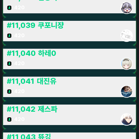
420
#
11,039
쿠포니쟝
420
#
11,040
하레0
420
#
11,041
대진유
420
#
11,042
제스파
420
#
11,043
뜌깅