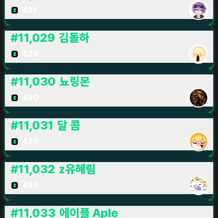
421
#
11,029
김돌하
420
#
11,030
뇨링몬
420
#
11,031
달 콤
420
#
11,032
z유혜림
420
#
11,033
에이플 Aple