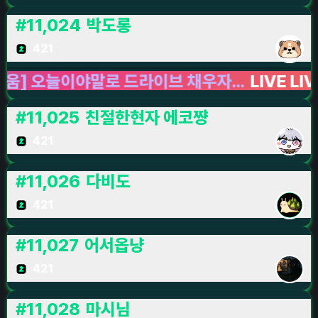
#
11,024
박도롱
421
오늘이야말로 드라이브 채우자...
LIVE LIVE LIV
#
11,025
친절한현자 에코쨩
421
#
11,026
다비도
421
#
11,027
어서옵냥
421
#
11,028
마시님