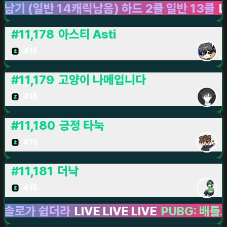
반 14캐릭남음) 하드 2클 일반 13클
LIVE LI
#
11,178
아스티 Asti
415
#
11,179
고양이 나메입니다
415
#
11,180
긍정 타눅
415
#
11,181
더낙
415
 쉽더라
LIVE LIVE LIVE
PUBG: 배틀그라운