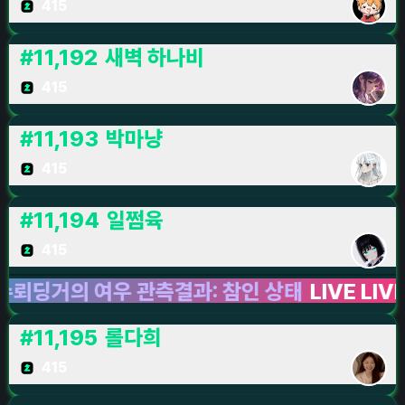
415
#
11,192
새벽 하나비
415
#
11,193
박마냥
415
#
11,194
일쩜육
415
의 여우 관측결과: 참인 상태
LIVE LIVE LIVE
#
11,195
롤다희
415