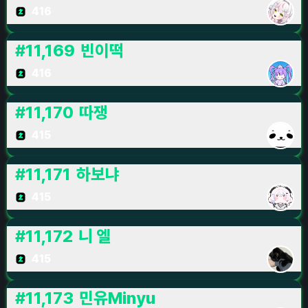
416
#
11,169
빈이떡
416
#
11,170
따쟁
415
#
11,171
하보냐
415
#
11,172
니 엘
415
#
11,173
민유Minyu