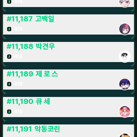
415
#
11,187
고백일
415
#
11,188
박견우
415
#
11,189
제 로 스
415
#
11,190
큐 세
415
#
11,191
악동코린