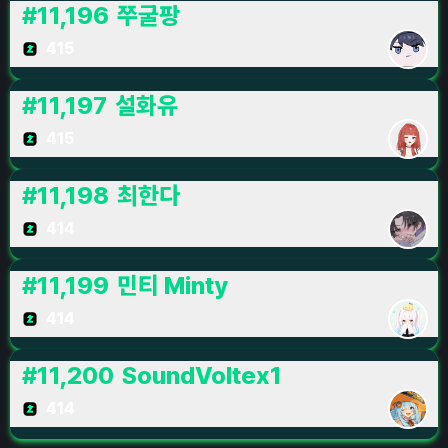
#
11,196
쭈굴팡
415
#
11,197
설화유
415
#
11,198
최한다
414
#
11,199
민티 Minty
414
#
11,200
SoundVoltex1
414