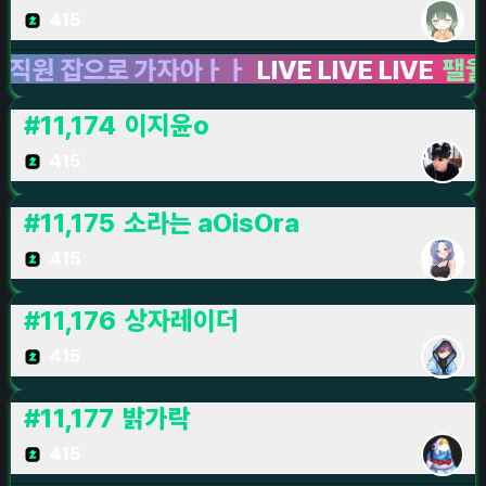
415
잡으로 가자아ㅏㅏ
LIVE LIVE LIVE
팰월드
LIV
#
11,174
이지윤o
415
#
11,175
소라는 aOisOra
415
#
11,176
상자레이더
415
#
11,177
밝가락
415