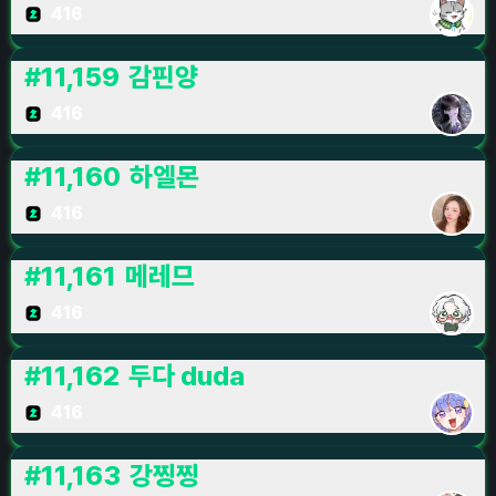
416
#
11,159
감핀양
416
#
11,160
하엘몬
416
#
11,161
메레므
416
#
11,162
두다 duda
416
#
11,163
강찡찡