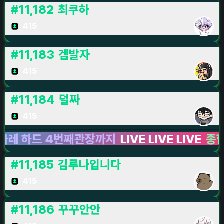
#
11,182
최쿠하
415
#
11,183
겜발자
415
#
11,184
덜짜
415
드 4번째관장까지
LIVE LIVE LIVE
종합 게임
#
11,185
김루나입니다
415
#
11,186
꾸꾸안안