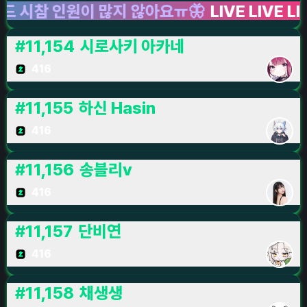
 인원이 많지 않아요ㅠ🦋
LIVE LIVE LIVE
팰
#
11,154
시로사키 아카네
416
#
11,155
하신 Hasin
416
#
11,156
송블리v
416
#
11,157
단비연
416
#
11,158
채생생