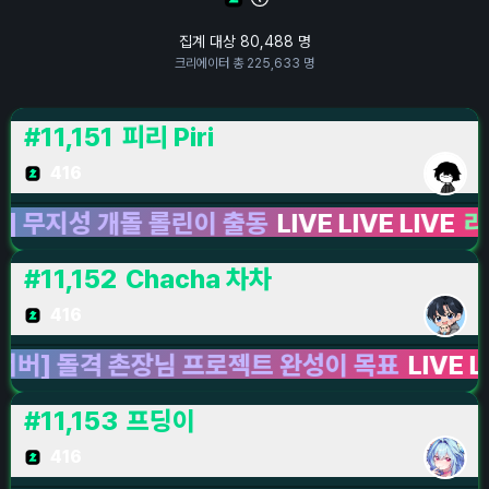
집계 대상
80,488
명
크리에이터 총
225,633
명
#
11,151
피리 Piri
416
성 개돌 롤린이 출동
LIVE LIVE LIVE
리그 오브
#
11,152
Chacha 차차
416
돌격 촌장님 프로젝트 완성이 목표
LIVE LIVE LI
#
11,153
프딩이
416