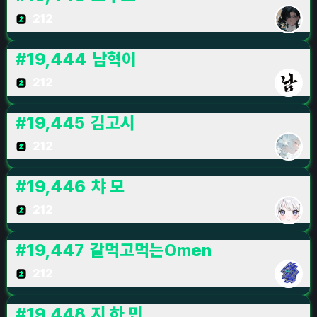
212
#
19,444
남혁이
212
#
19,445
김고시
212
#
19,446
챠 모
212
#
19,447
갈먹고먹는Omen
212
#
19,448
지 하 민