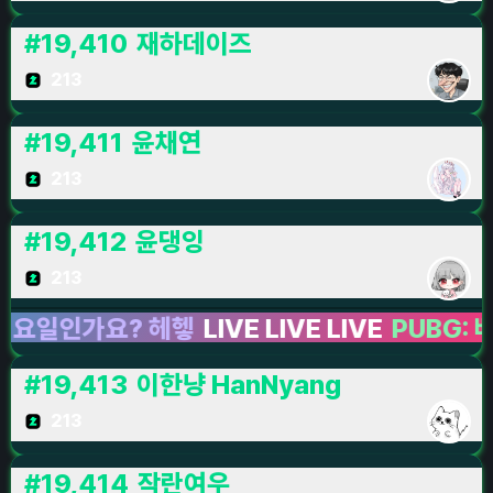
#
19,410
재하데이즈
213
#
19,411
윤채연
213
#
19,412
윤댕잉
213
인가요? 헤헿
LIVE LIVE LIVE
PUBG: 배틀그
#
19,413
이한냥 HanNyang
213
#
19,414
작란여우