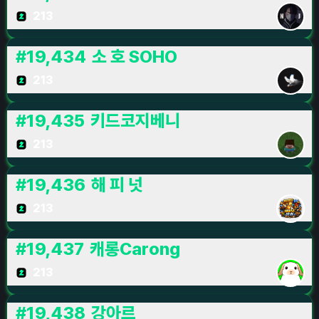
213
#
19,434
소 호 SOHO
213
#
19,435
키드코지베니
213
#
19,436
해 피 넛
213
#
19,437
캐롱Carong
213
#
19,438
강아르