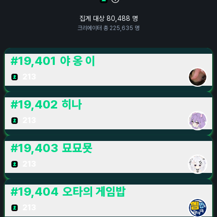
집계 대상
80,488
명
크리에이터 총
225,635
명
#
19,401
야 옹 이
213
#
19,402
히나
213
#
19,403
묘묘묫
213
#
19,404
오타의 게임밥
213