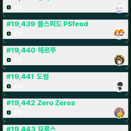
213
#
19,439
플스피드 PSfeed
213
#
19,440
헤르쭈
213
#
19,441
도썸
213
#
19,442
Zero Zeros
213
#
19,443
묘루스