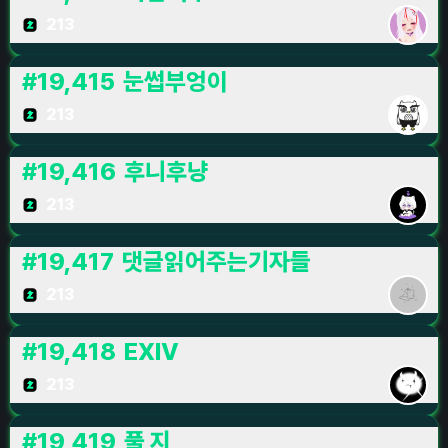
213
#
19,415
눈썹부엉이
213
#
19,416
후니후냥
213
#
19,417
댓글읽어주는기자들
213
#
19,418
EXIV
213
#
19,419
풀 지