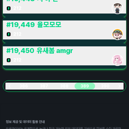
212
#
19,449
율모모모
212
#
19,450
유새봄 amgr
212
386
387
388
389
390
정보 제공 및 데이터 활용 안내
오로라이브는 공개적으로 누구나 접근 가능한 외부 데이터를 기반으로 정보를 수집·가공하