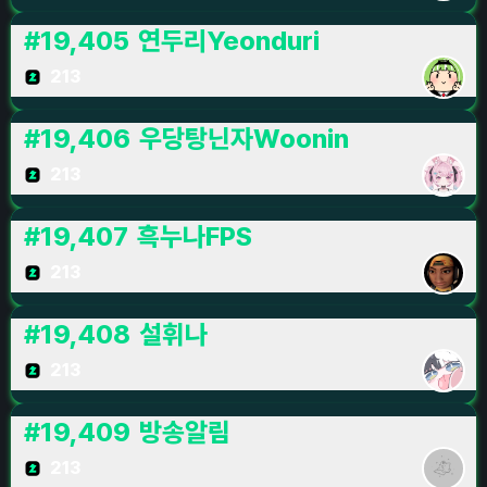
#
19,405
연두리Yeonduri
213
#
19,406
우당탕닌자Woonin
213
#
19,407
흑누나FPS
213
#
19,408
설휘나
213
#
19,409
방송알림
213