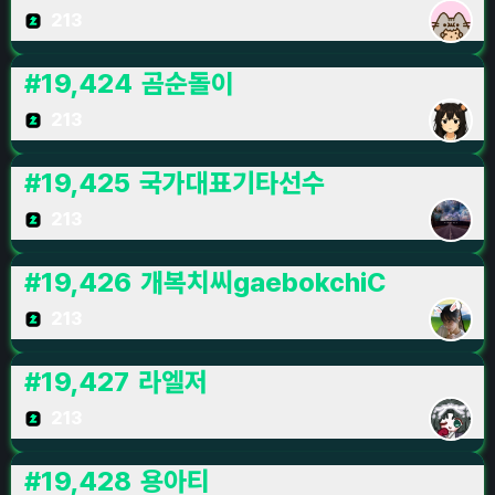
213
#
19,424
곰순돌이
213
#
19,425
국가대표기타선수
213
#
19,426
개복치씨gaebokchiC
213
#
19,427
라엘저
213
#
19,428
용아티