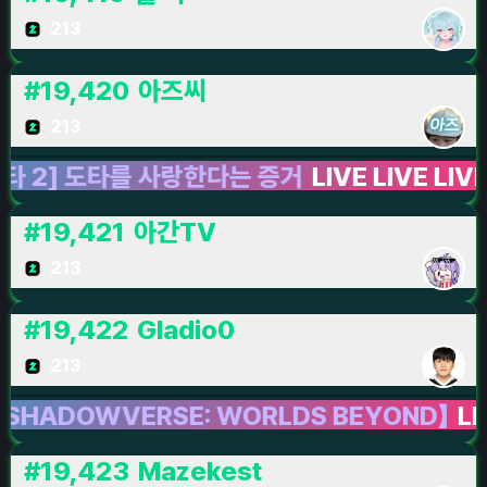
213
#
19,420
아즈씨
213
] 도타를 사랑한다는 증거
LIVE LIVE LIVE
도타 
#
19,421
아간TV
213
#
19,422
Gladio0
213
OWVERSE: WORLDS BEYOND】
LIVE LI
#
19,423
Mazekest