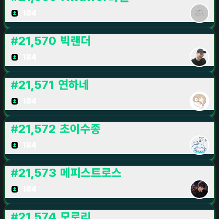
184
#
21,570
빅랜더
184
#
21,571
연하네
184
#
21,572
초이수종
184
#
21,573
메피스트로스
184
#
21,574
모로리