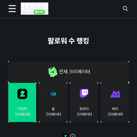
팔로워 수 랭킹
전체
크리에이터
치지직
숲
트위치
씨미
크리에이터
크리에이터
크리에이터
크리에이터