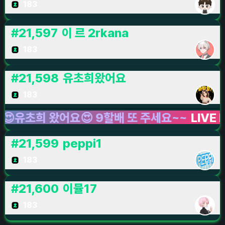
183
#
21,597
이 르 2rkana
183
#
21,598
유초희왔어요
183
희 왔어요😍 9할배 또 주세요~~
LIVE LIVE L
#
21,599
peppi1
183
#
21,600
이뮬17
183