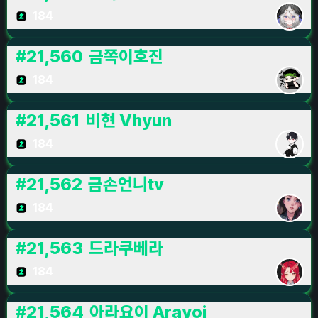
184
#
21,560
금쪽이호진
184
#
21,561
비현 Vhyun
184
#
21,562
금손언니tv
184
#
21,563
드라쿠베라
184
#
21,564
아라요이 Arayoi