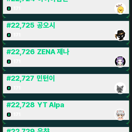
171
#
22,725
공오시
171
#
22,726
ZENA 제나
171
#
22,727
민턴이
171
#
22,728
YT Alpa
171
#
22,729
유챤