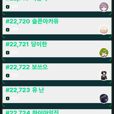
171
#
22,720
슬픈아카유
171
#
22,721
당이한
171
#
22,722
보쓰으
171
#
22,723
유 난
171
#
22,724
하이아임진