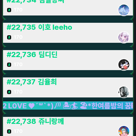
170
#
22,735
이호 leeho
170
#
22,736
딤디딘
170
#
22,737
김율희
170
0VE ♥️´꒳`*)ﾉ⁾⁾ 🏝️🏄 🏖️*한여름밤의 꿈🌃 맞
#
22,738
쥬니랑께
170