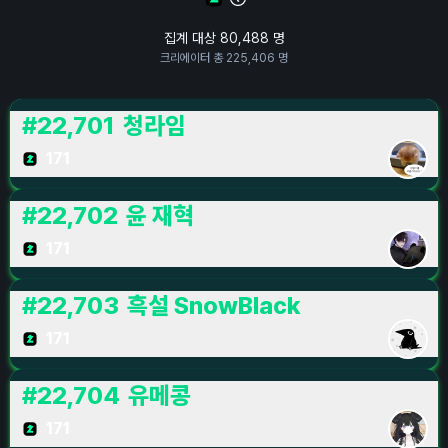
집계 대상
80,488
명
크리에이터 총
225,406
명
#
22,701
청라임
171
#
22,702
윤 재혁
171
#
22,703
흑설 SnowBlack
171
#
22,704
유메콩
171