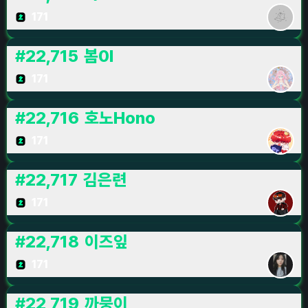
171
#
22,715
봄0l
171
#
22,716
호노Hono
171
#
22,717
김은련
171
#
22,718
이즈잎
171
#
22,719
까뭉이