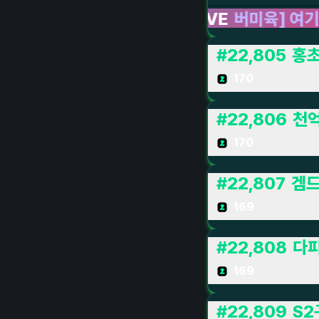
VE LIVE
버미육] 여기가 아오지 탄광인가??
LIV
#
22,805
홍
170
#
22,806
천억
170
#
22,807
겜드
169
#
22,808
다
169
#
22,809
S