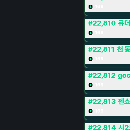
169
#
22,810
큐
169
#
22,811
천 
169
#
22,812
go
169
#
22,813
젠
169
#
22,814
시2