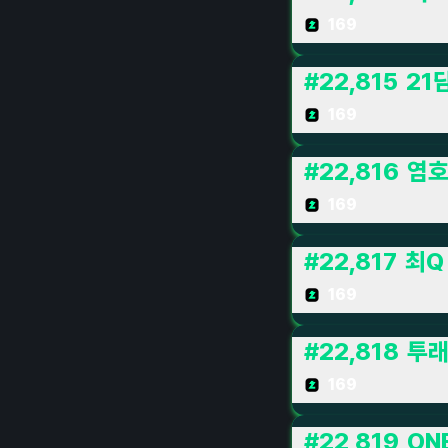
169
#
22,815
21
169
#
22,816
염
169
#
22,817
최Q
169
#
22,818
투
169
#
22,819
ON