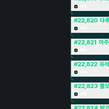
169
#
22,820
다
169
#
22,821
아주
169
#
22,822
듀
169
#
22,823
뿔
169
#
22,824
박