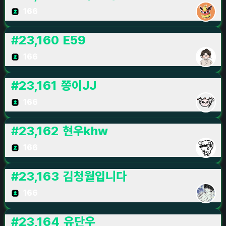
166
#
23,160
E59
166
#
23,161
쫑이JJ
166
#
23,162
현우khw
166
#
23,163
김청월입니다
166
#
23,164
유단우