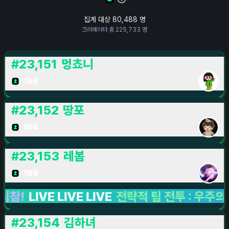
집계 대상
80,488
명
크리에이터 총
225,733
명
#
23,151
멍쵸니
166
#
23,152
땅포
166
#
23,153
레봄
166
LIVE LIVE LIVE
전략적 팀 전투 : 우주의 신들
#
23,154
김하녀