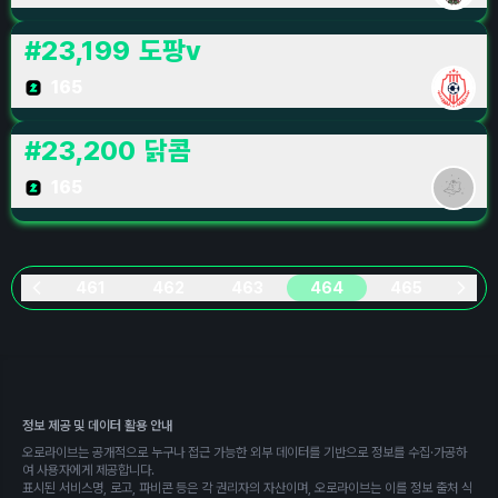
#
23,199
도팡v
165
#
23,200
닭콤
165
461
462
463
464
465
정보 제공 및 데이터 활용 안내
오로라이브는 공개적으로 누구나 접근 가능한 외부 데이터를 기반으로 정보를 수집·가공하
여 사용자에게 제공합니다.
표시된 서비스명, 로고, 파비콘 등은 각 권리자의 자산이며, 오로라이브는 이를 정보 출처 식