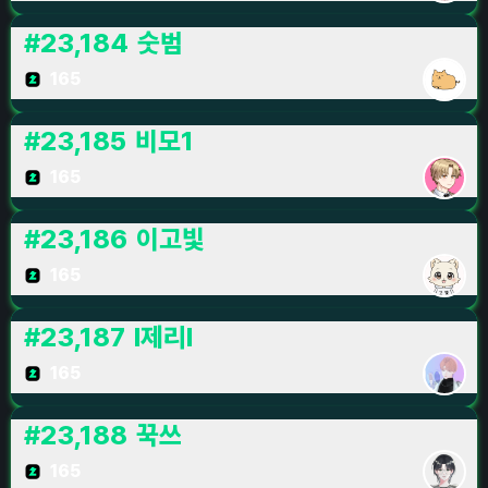
#
23,184
숫범
165
#
23,185
비모1
165
#
23,186
이고빛
165
#
23,187
l제리l
165
#
23,188
꾹쓰
165