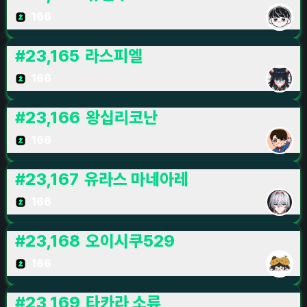
166
#
23,165
라스피엘
166
#
23,166
왕십리코난
166
#
23,167
유라스 마네아레
166
#
23,168
오이시쿠529
166
#
23,169
타카라 소류