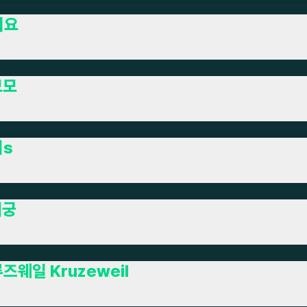
미요
모모
지s
재궁
즈웨일 Kruzeweil