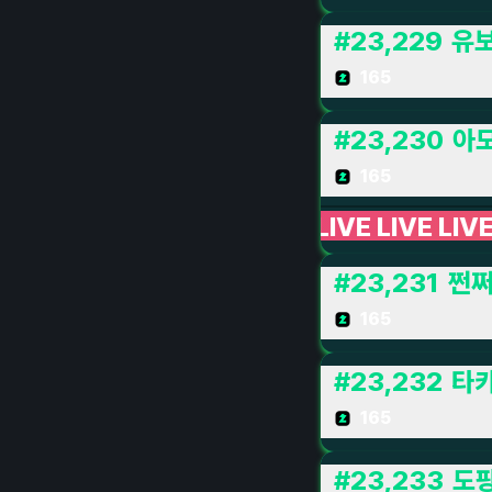
#
23,229
유보
165
#
23,230
아
165
 👀
LIVE LIVE LIVE
갓겜만 하는 사람
LIVE L
#
23,231
쩐
165
#
23,232
타카
165
#
23,233
도