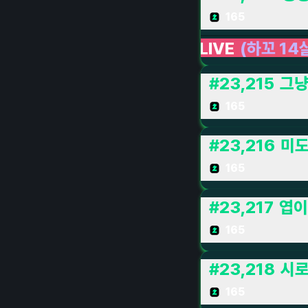
165
LIVE LIVE
(하꼬 14살 방송인) 개심심해서 로
#
23,215
그
165
#
23,216
미도
165
#
23,217
엽이
165
#
23,218
시로
165