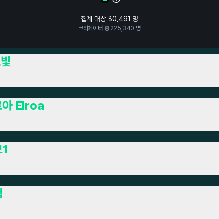
집계 대상
80,491
명
크리에이터 총
225,340
명
고빛
아 Elroa
1
범