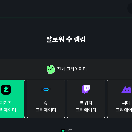
팔로워 수 랭킹
전체
크리에이터
치지직
숲
트위치
씨미
리에이터
크리에이터
크리에이터
크리에