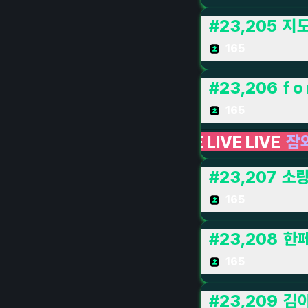
#
23,205
지
165
#
23,206
f o 
165
LIVE LIVE LIVE
잠와서 게임하기
LIVE LIVE 
#
23,207
소랑
165
#
23,208
한
165
#
23,209
김