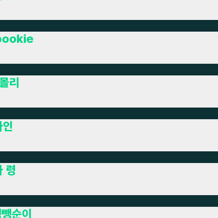
oookie
몰리
카인
가 령
뺑뺑순이