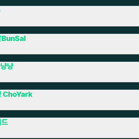
구
BunSal
망냥냥
 ChoYark
디드