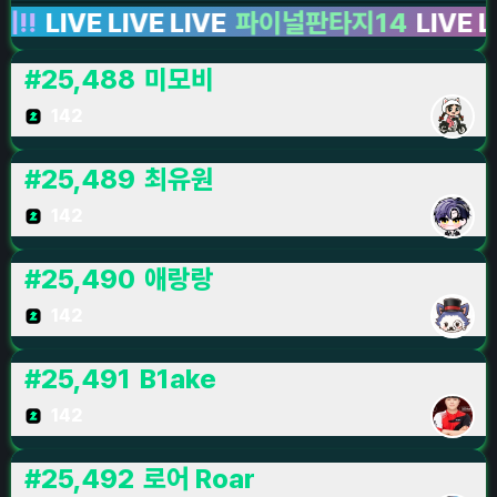
IVE LIVE LIVE
파이널판타지14
LIVE LIVE L
#
25,488
미모비
142
#
25,489
최유원
142
#
25,490
애랑랑
142
#
25,491
B1ake
142
#
25,492
로어 Roar