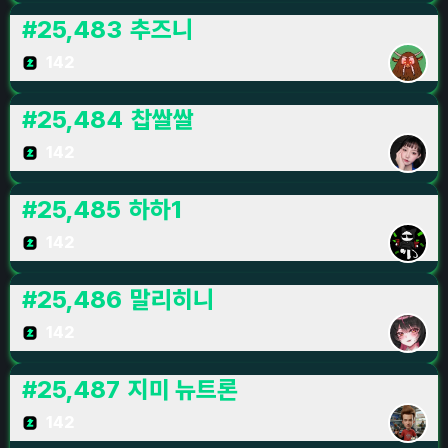
#
25,483
추즈니
142
#
25,484
찹쌀쌀
142
#
25,485
하하1
142
#
25,486
말리히니
142
#
25,487
지미 뉴트론
142