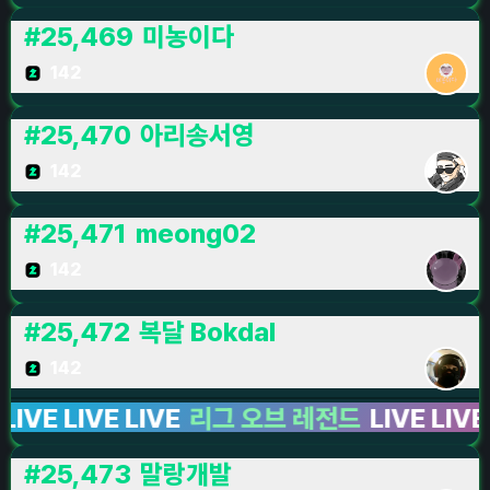
#
25,469
미농이다
142
#
25,470
아리송서영
142
#
25,471
meong02
142
#
25,472
복달 Bokdal
142
LIVE LIVE
리그 오브 레전드
LIVE LIVE LIVE 
#
25,473
말랑개발