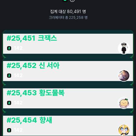
집계 대상
80,491
명
크리에이터 총
225,258
명
#
25,451
크잭스
142
#
25,452
신 서아
142
#
25,453
황도물복
142
#
25,454
향새
142