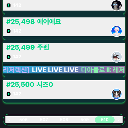
142
#
25,498
에어에요
142
#
25,499
주렌
142
렉션]
LIVE LIVE LIVE
디아블로 II: 레저렉션
L
#
25,500
시즈0
142
506
507
508
509
510