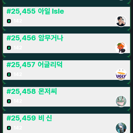
#
25,455
아일 Isle
142
#
25,456
암무거나
142
#
25,457
어글리덕
142
#
25,458
몬저씨
142
#
25,459
비 신
142