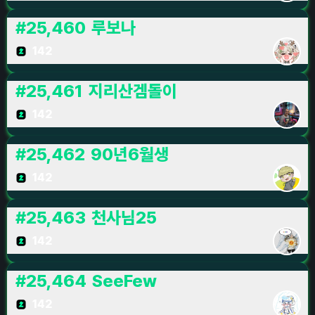
#
25,460
루보나
142
#
25,461
지리산겜돌이
142
#
25,462
90년6월생
142
#
25,463
천사님25
142
#
25,464
SeeFew
142