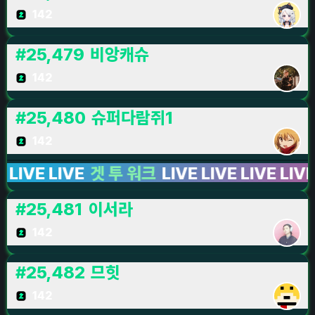
142
#
25,479
비앙캐슈
142
#
25,480
슈퍼다람쥐1
142
E LIVE
겟 투 워크
LIVE LIVE LIVE LIVE LIVE
#
25,481
이서라
142
#
25,482
므힛
142