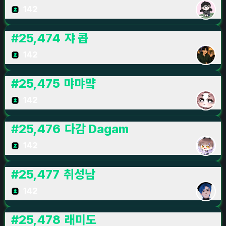
142
#
25,474
쟈 콥
142
#
25,475
먀먀먘
142
#
25,476
다감 Dagam
142
#
25,477
취성남
142
#
25,478
래미도