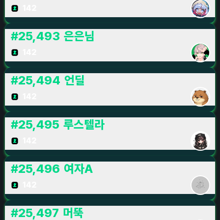
142
#
25,493
은은님
142
#
25,494
언딜
142
#
25,495
루스텔라
142
#
25,496
여자A
142
#
25,497
머뚝