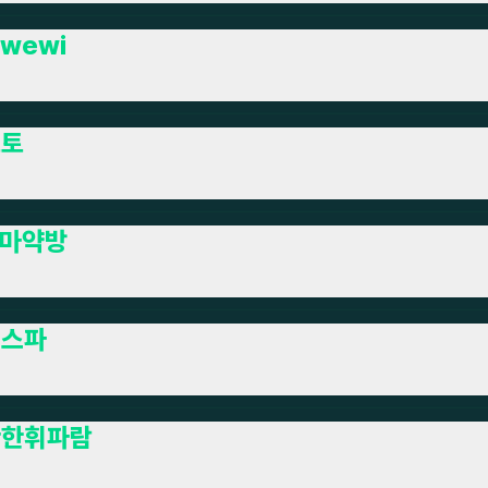
wewi
토토
마약방
이스파
잔한휘파람