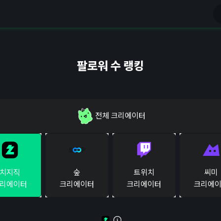
팔로워 수 랭킹
전체
크리에이터
치지직
숲
트위치
씨미
리에이터
크리에이터
크리에이터
크리에