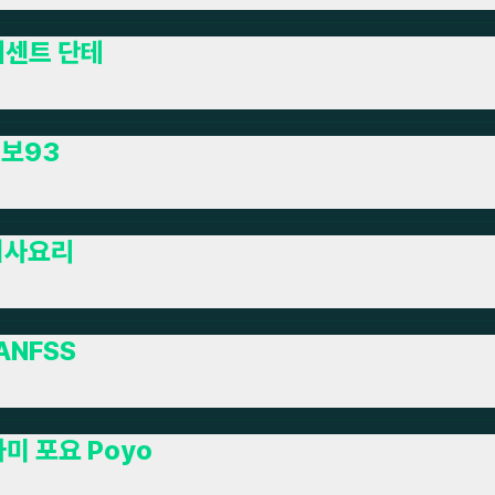
레센트 단테
보93
지사요리
ANFSS
미 포요 Poyo