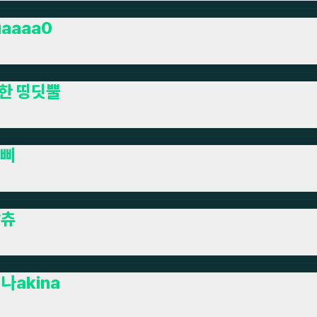
uaaaa0
한 띵딧뿔
삐
상츄
나akina