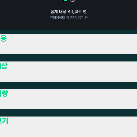
집계 대상
80,491
명
크리에이터 총
225,221
명
하용
개상
미쨩
코기