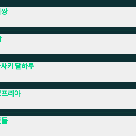
지짱
악
사키 달하루
르프리아
준돌