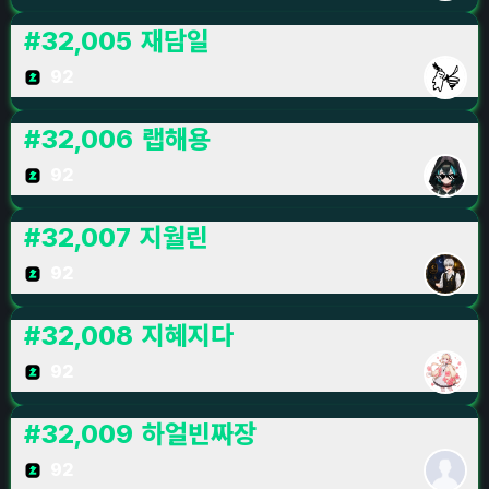
#
32,005
재담일
92
#
32,006
랩해용
92
#
32,007
지월린
92
#
32,008
지혜지다
92
#
32,009
하얼빈짜장
92