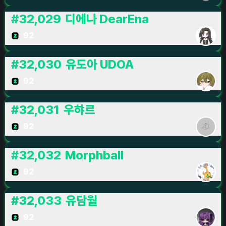
#
32,029
디에나 DearEna
92
#
32,030
유도아 UDOA
92
#
32,031
우햐르
92
#
32,032
Morphball
92
#
32,033
유담월
92