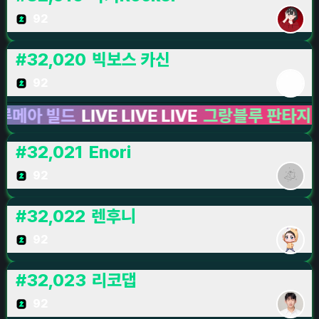
92
#
32,020
빅보스 카신
92
 빌드
LIVE LIVE LIVE
그랑블루 판타지: 리링
#
32,021
Enori
92
#
32,022
렌후니
92
#
32,023
리코댑
92