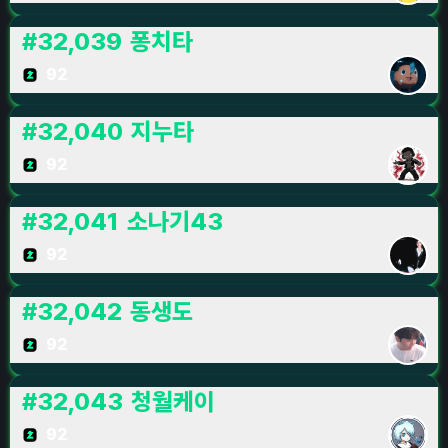
#
32,039
퐁치타
92
#
32,040
지누타
92
#
32,041
소나기43
92
#
32,042
동생도
92
#
32,043
청월케이
92