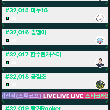
#
32,015
미누16
92
#
32,016
솔맹이
92
#
32,017
한수원캐스터
92
#
32,018
금잠초
92
작(스투코프)
LIVE LIVE LIVE
스타크래프트 II 
#
32,019
락커Rocker