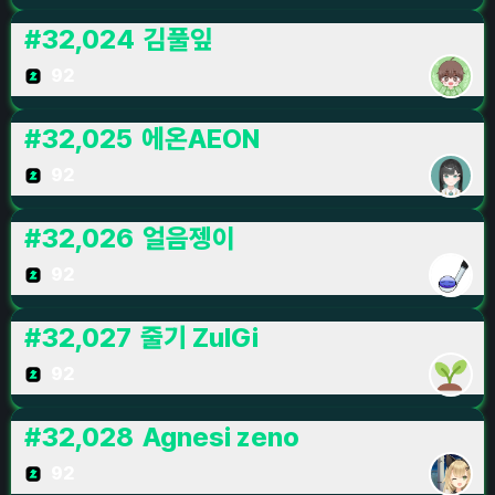
#
32,024
김풀잎
92
#
32,025
에온AEON
92
#
32,026
얼음젱이
92
#
32,027
줄기 ZulGi
92
#
32,028
Agnesi zeno
92