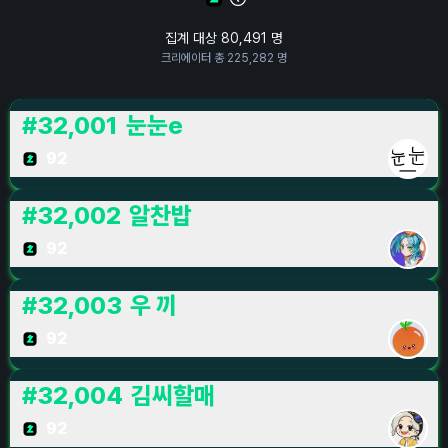
집계 대상
80,491
명
크리에이터 총
225,282
명
#
32,001
눈눈e
92
#
32,002
알찬밥
92
#
32,003
우 끼
92
#
32,004
김씨할매
92