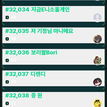
#
32,034
지금E니소울게인
92
#
32,035
저 기정님 아니에요
92
#
32,036
보리쌀Bori
92
#
32,037
디렌디
92
#
32,038
중 원
92