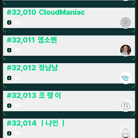
#
32,010
CloudManiac
92
#
32,011
염소맨
92
#
32,012
정냠냠
92
#
32,013
조 랭 이
92
#
32,014
ㅣ나인 ㅣ
92