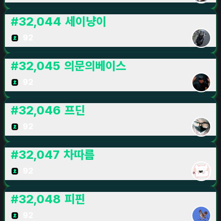
#
32,044
세이냥이
92
#
32,045
의문의베이스
92
#
32,046
프딘
92
#
32,047
차따름
92
#
32,048
피핀
92