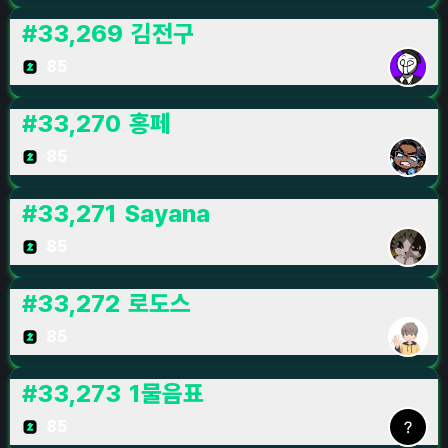
#
33,269
김전구
85
#
33,270
홍페
85
#
33,271
Sayana
85
#
33,272
로도스
85
#
33,273
1물음표
85