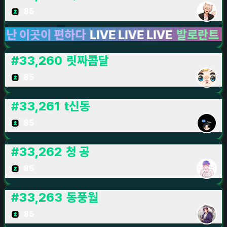
85
이곳이 편하다
LIVE LIVE LIVE
발로란트
LIVE L
#
33,260
릿짜콤달
85
#
33,261
t신동
85
#
33,262
청 공
85
#
33,263
동풍월
85