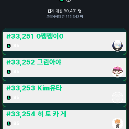
집계 대상
80,491
명
크리에이터 총
225,342
명
#
33,251
0쨍쨍이0
85
#
33,252
그린아야
85
#
33,253
Kim유타
85
#
33,254
히 토 카 게
85