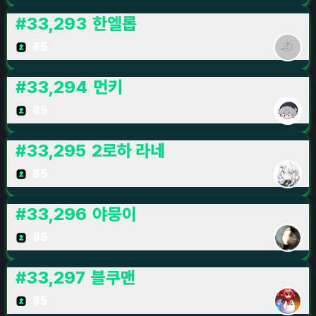
#
33,293
한엘롭
85
#
33,294
먼키
85
#
33,295
2로하 라네
85
#
33,296
야뭉이
85
#
33,297
블쿠맨
85