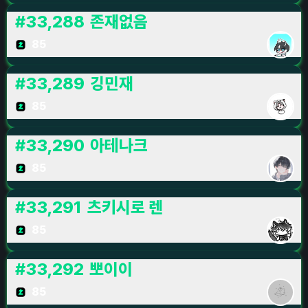
#
33,288
존재없음
85
#
33,289
깅민재
85
#
33,290
아테나크
85
#
33,291
츠키시로 렌
85
#
33,292
뽀이이
85