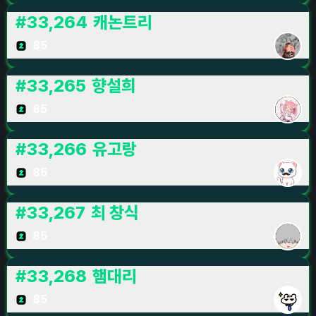
#
33,264
캐논트리
85
#
33,265
향설희
85
#
33,266
유고랑
85
#
33,267
최 창식
85
#
33,268
햄대리
85