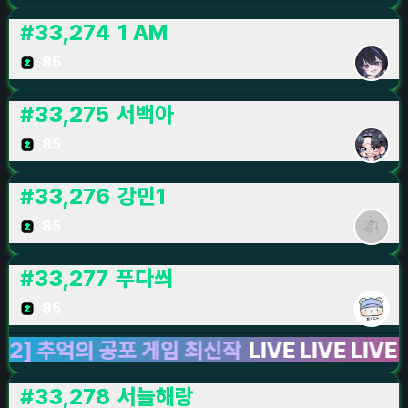
#
33,274
1 AM
85
#
33,275
서백아
85
#
33,276
강민1
85
#
33,277
푸다씌
85
추억의 공포 게임 최신작
LIVE LIVE LIVE
종합 
#
33,278
서늘해랑