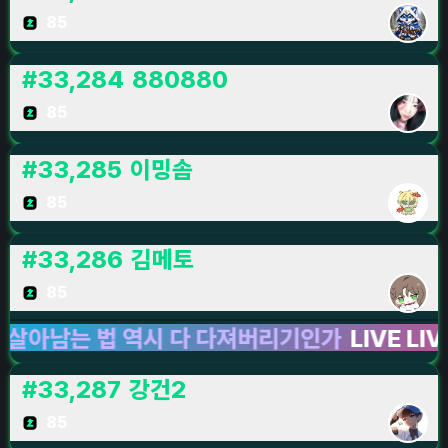
85
#
33,284
880880
85
#
33,285
이밍솜
85
#
33,286
김메토
85
는 법 역시 다 다져버리기인가
LIVE LIVE LIV
#
33,287
강건2
85