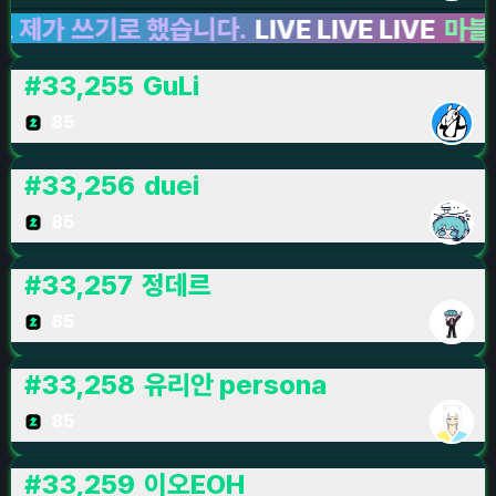
 쓰기로 했습니다.
LIVE LIVE LIVE
마블 라이
#
33,255
GuLi
85
#
33,256
duei
85
#
33,257
정데르
85
#
33,258
유리안 persona
85
#
33,259
이오EOH