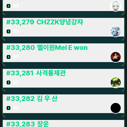
85
#
33,279
CHZZK양녕강쟈
85
#
33,280
멜이원Mel E won
85
#
33,281
사격통제관
85
#
33,282
김 우 산
85
#
33,283
장운