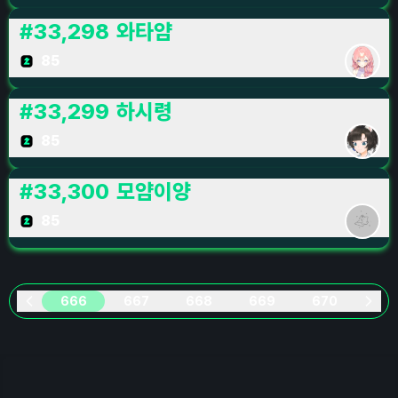
#
33,298
와타얌
85
#
33,299
하시령
85
#
33,300
모얌이양
85
666
667
668
669
670