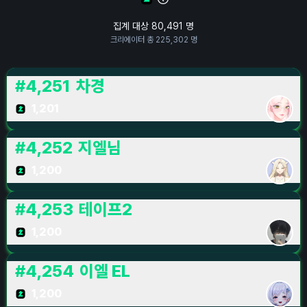
집계 대상
80,491
명
크리에이터 총
225,302
명
#
4,251
차경
1,201
#
4,252
지엘님
1,200
#
4,253
테이프2
1,200
#
4,254
이엘 EL
1,200