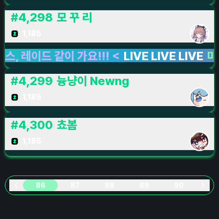
#
4,298
모 꾸 리
1,185
이드 같이 가요!!! <
LIVE LIVE LIVE
마비노기
#
4,299
늉냥이 Newng
1,185
#
4,300
쵸봄
1,185
86
87
88
89
90