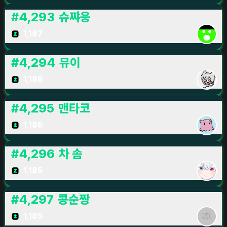
#
4,293
슈쨔응
1,187
#
4,294
뮤이
1,186
#
4,295
맨타코
1,186
#
4,296
차 솜
1,185
#
4,297
콩순짱
1,185