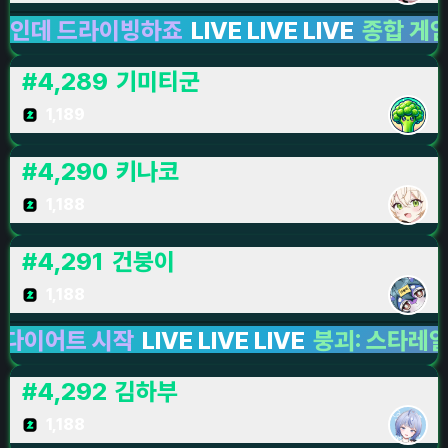
 드라이빙하죠
LIVE LIVE LIVE
종합 게임
LIVE
#
4,289
기미티군
1,189
#
4,290
키나코
1,188
#
4,291
건붕이
1,188
어트 시작
LIVE LIVE LIVE
붕괴: 스타레일
LIVE
#
4,292
김하부
1,188