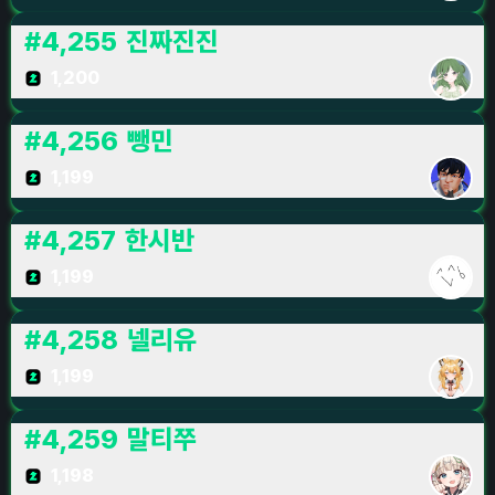
#
4,255
진짜진진
1,200
#
4,256
뺑민
1,199
#
4,257
한시반
1,199
#
4,258
넬리유
1,199
#
4,259
말티쭈
1,198