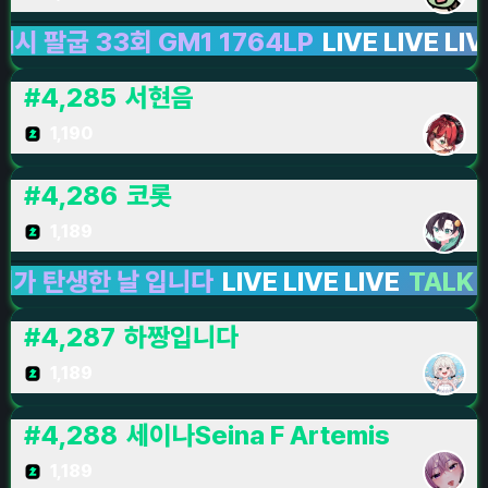
 33회 GM1 1764LP
LIVE LIVE LIVE
리그
#
4,285
서현음
1,190
#
4,286
코롯
1,189
생한 날 입니다
LIVE LIVE LIVE
TALK
LIVE 
#
4,287
하짱입니다
1,189
#
4,288
세이나Seina F Artemis
1,189