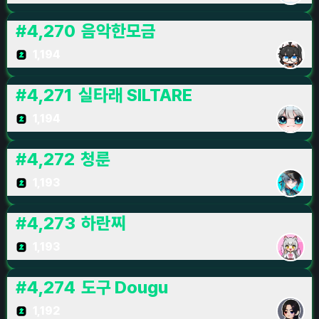
#
4,270
음악한모금
1,194
#
4,271
실타래 SILTARE
1,194
#
4,272
청룬
1,193
#
4,273
하란찌
1,193
#
4,274
도구 Dougu
1,192