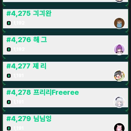
#
4,275
긔긔완
1,192
#
4,276
해 그
1,192
#
4,277
졔 리
1,191
#
4,278
프리리Freeree
1,191
#
4,279
님님잉
1,191