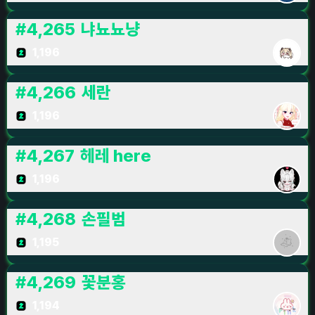
#
4,265
냐뇨뇨냥
1,196
#
4,266
세란
1,196
#
4,267
헤레 here
1,196
#
4,268
손필범
1,195
#
4,269
꽃분홍
1,194