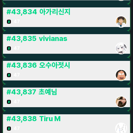
#
43,834
아가리신지
47
#
43,835
vivianas
47
#
43,836
오수아젓시
47
#
43,837
초예님
47
#
43,838
Tiru M
47