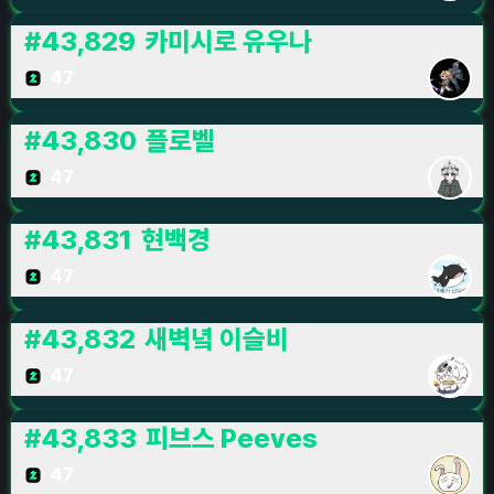
#
43,829
카미시로 유우나
47
#
43,830
플로벨
47
#
43,831
현백경
47
#
43,832
새벽녘 이슬비
47
#
43,833
피브스 Peeves
47