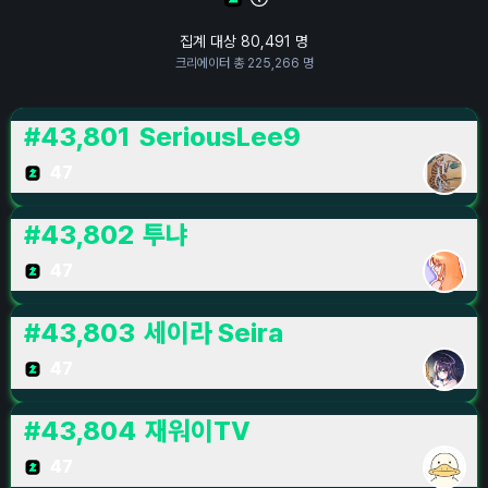
집계 대상
80,491
명
크리에이터 총
225,266
명
#
43,801
SeriousLee9
47
#
43,802
투냐
47
#
43,803
세이라 Seira
47
#
43,804
재워이TV
47