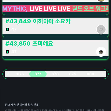
HIC,
LIVE LIVE LIVE
월드 오브 워크래프트:
#
43,849
이하야마 소요카
47
#
43,850
츠미예요
47
876
877
878
879
880
정보 제공 및 데이터 활용 안내
오로라이브는 공개적으로 누구나 접근 가능한 외부 데이터를 기반으로 정보를 수집·가공하