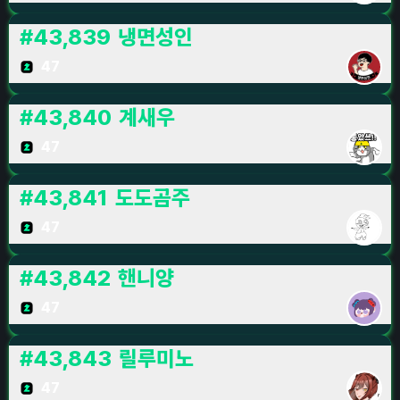
#
43,839
냉면성인
47
#
43,840
계새우
47
#
43,841
도도곰주
47
#
43,842
핸니양
47
#
43,843
릴루미노
47