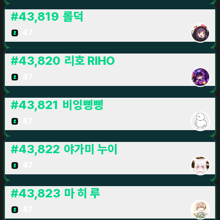
#
43,819
롤덕
47
#
43,820
리호 RIHO
47
#
43,821
비잉삥삥
47
#
43,822
야가미 누이
47
#
43,823
마 히 루
47