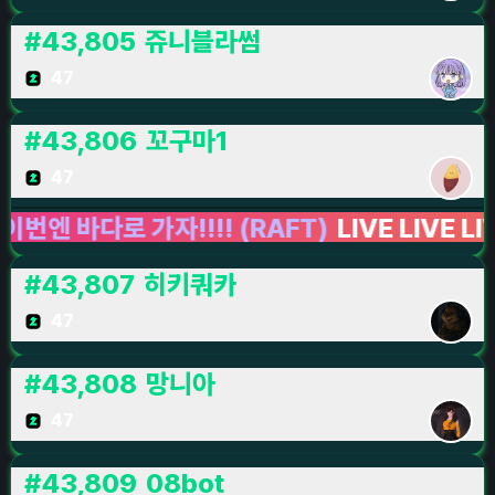
#
43,805
쥬니블라썸
47
#
43,806
꼬구마1
47
바다로 가자!!!! (RAFT)
LIVE LIVE LIVE
래
#
43,807
히키쿼카
47
#
43,808
망니아
47
#
43,809
08bot