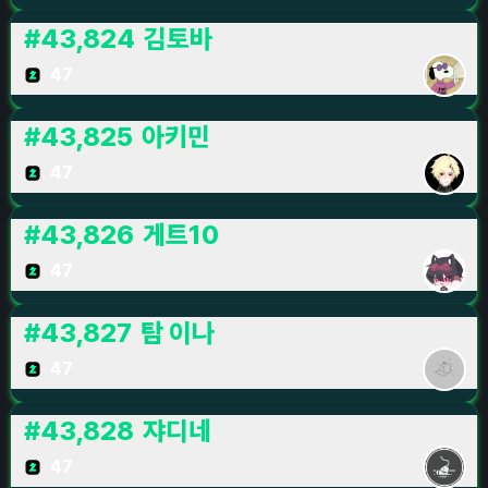
#
43,824
김토바
47
#
43,825
아키민
47
#
43,826
게트10
47
#
43,827
탐 이나
47
#
43,828
쟈디네
47