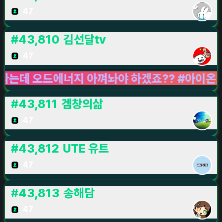
47
#
43,810
김선달tv
47
다는데 오드에너지 아껴놔야 하겠죠?? #아이온2 #아
#
43,811
겜창의삶
47
#
43,812
UTE 유트
47
#
43,813
송해담
47