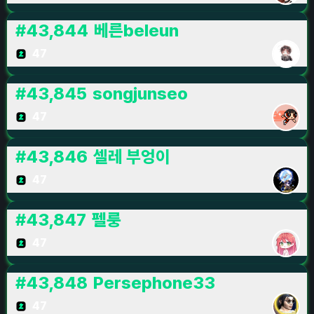
#
43,844
베른beleun
47
#
43,845
songjunseo
47
#
43,846
셀레 부엉이
47
#
43,847
펠룽
47
#
43,848
Persephone33
47