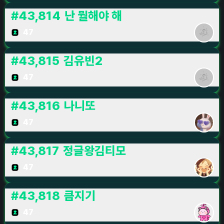
#
43,814
난 뭘해야 해
47
#
43,815
김유빈2
47
#
43,816
나니또
47
#
43,817
정글왕김티모
47
#
43,818
큼지기
47