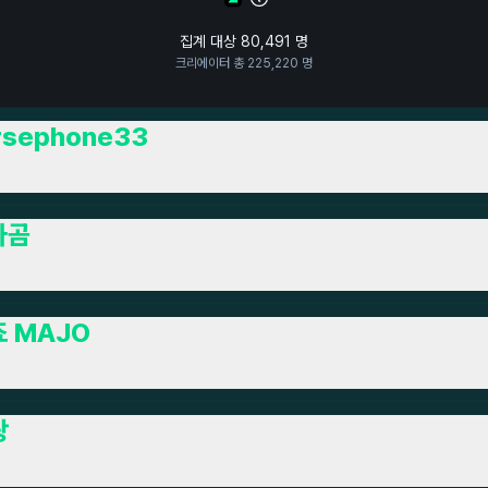
집계 대상
80,491
명
크리에이터 총
225,220
명
rsephone33
자곰
 MAJO
랑