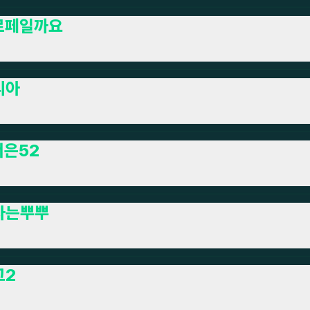
르페일까요
리아
서은52
차는뿌뿌
그2