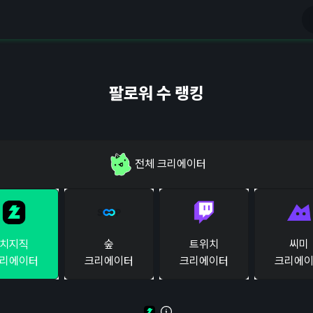
팔로워 수 랭킹
전체
크리에이터
치지직
숲
트위치
씨미
리에이터
크리에이터
크리에이터
크리에