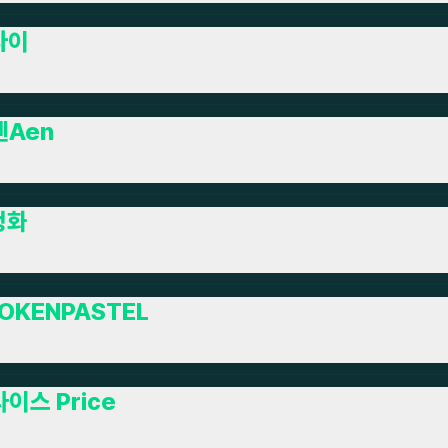
다이
엔Aen
청화
OKENPASTEL
이스 Price