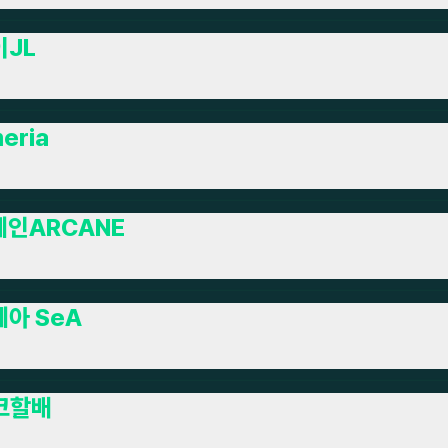
이JL
eria
케인ARCANE
아 SeA
코할배