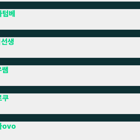
카텀베
이선생
우쌤
르쿠
ovo