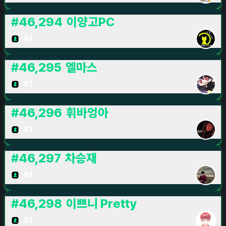
#
46,294
이양고PC
41
#
46,295
엘마스
41
#
46,296
휘바엉아
41
#
46,297
차승재
41
#
46,298
이쁘니 Pretty
41