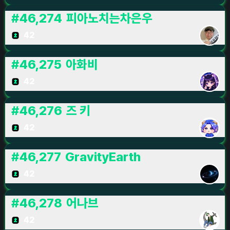
#
46,274
피아노치는차은우
42
#
46,275
아화비
42
#
46,276
즈 키
42
#
46,277
GravityEarth
42
#
46,278
어나브
42