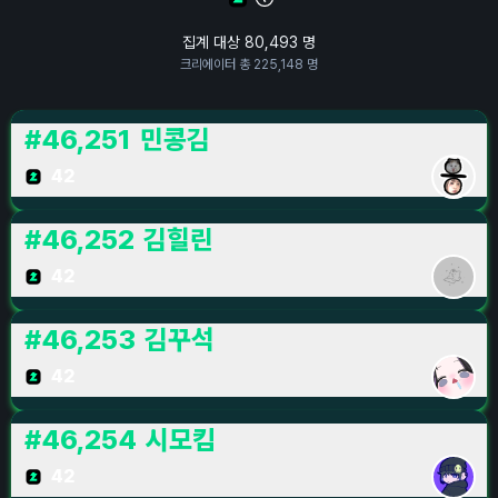
집계 대상
80,493
명
크리에이터 총
225,148
명
#
46,251
민콩김
42
#
46,252
김힐린
42
#
46,253
김꾸석
42
#
46,254
시모킴
42