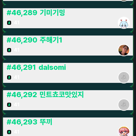
#
46,289
기미기밍
41
#
46,290
주해기1
41
#
46,291
dalsomi
41
#
46,292
민트쵸코맛있지
41
#
46,293
뚜끼
41