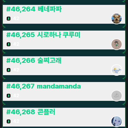
#
46,264
베네파파
42
#
46,265
시로하나 쿠루미
42
#
46,266
술찌고래
42
#
46,267
mandamanda
42
#
46,268
콘플러
42