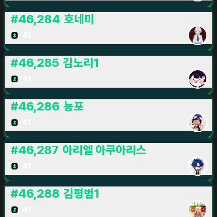
#
46,284
호네미
41
#
46,285
김노리1
41
#
46,286
뇽포
41
#
46,287
아리엘 아쿠아리스
41
#
46,288
김평범1
41