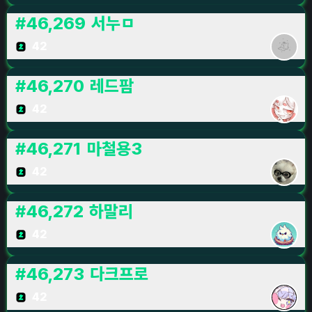
#
46,269
서누ㅁ
42
#
46,270
레드팜
42
#
46,271
마철용3
42
#
46,272
하말리
42
#
46,273
다크프로
42