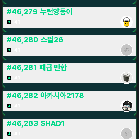
#
46,279
누런양동이
41
#
46,280
스필26
41
#
46,281
폐급 반합
41
#
46,282
아카시아2178
41
#
46,283
SHAD1
41