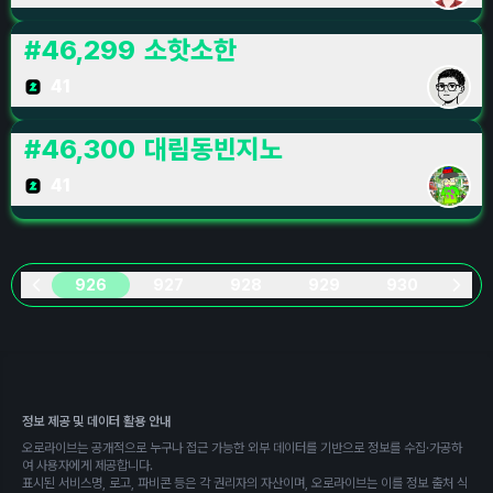
#
46,299
소핫소한
41
#
46,300
대림동빈지노
41
926
927
928
929
930
정보 제공 및 데이터 활용 안내
오로라이브는 공개적으로 누구나 접근 가능한 외부 데이터를 기반으로 정보를 수집·가공하
여 사용자에게 제공합니다.
표시된 서비스명, 로고, 파비콘 등은 각 권리자의 자산이며, 오로라이브는 이를 정보 출처 식