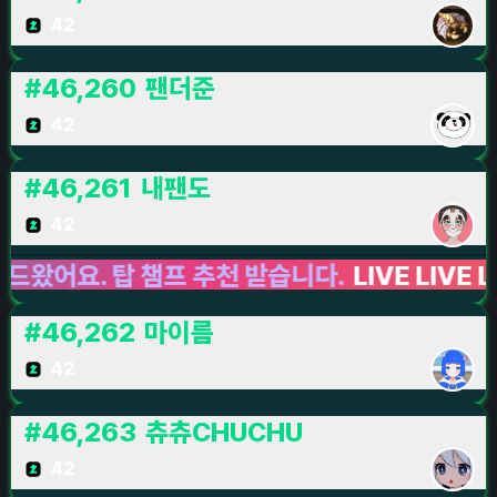
42
#
46,260
팬더준
42
#
46,261
내팬도
42
요. 탑 챔프 추천 받습니다.
LIVE LIVE LIVE
#
46,262
마이름
42
#
46,263
츄츄CHUCHU
42