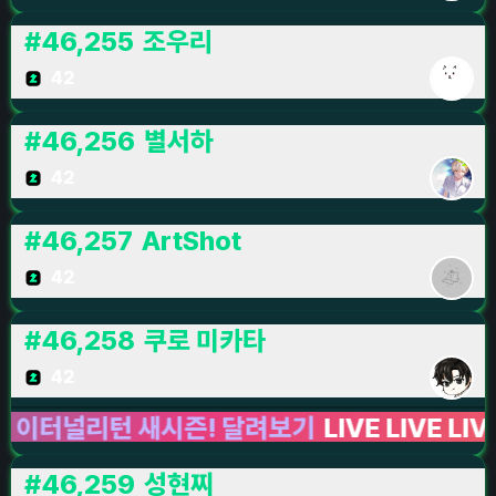
#
46,255
조우리
42
#
46,256
별서하
42
#
46,257
ArtShot
42
#
46,258
쿠로 미카타
42
터널리턴 새시즌! 달려보기
LIVE LIVE LIVE
이터
#
46,259
성현찌