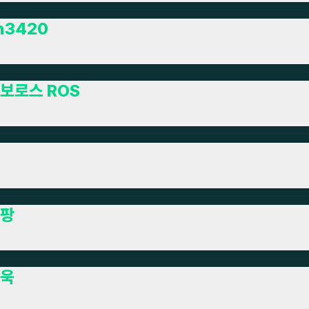
n3420
보로스 ROS
팡
욱