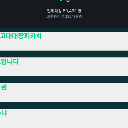
집계 대상
80,493
명
크리에이터 총
225,189
명
고대대장피카치
조입니다
나린
슈냐