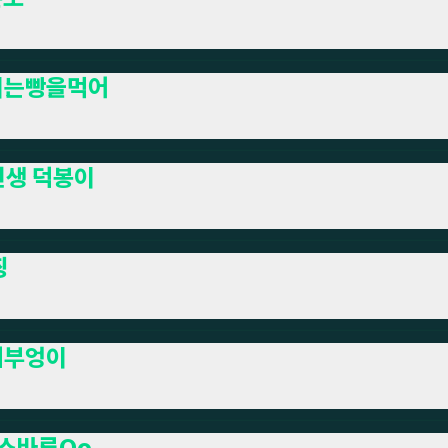
미는빵을먹어
년생 덕봉이
찡
피부엉이
스바루Oo