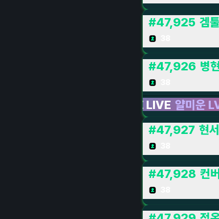
#
47,925
겜
38
#
47,926
병현
38
VE LIVE LIVE
얄미운 LV1 8359의 라이브 방
#
47,927
현
38
#
47,928
컨버
38
#
47,929
정