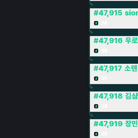
#
47,915
sio
38
#
47,916
우로
38
#
47,917
소텐
38
#
47,918
김샴
38
#
47,919
장민
38