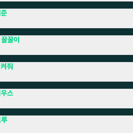
겜준
 꿀꿀이
지켜줘
리우스
로루