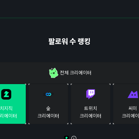
팔로워 수 랭킹
전체
크리에이터
치지직
숲
트위치
씨미
리에이터
크리에이터
크리에이터
크리에