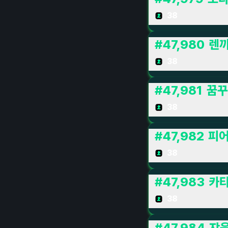
38
#
47,980
렌
38
#
47,981
꿈꾸
38
#
47,982
피
38
#
47,983
카
38
#
47,984
쟈