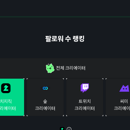
팔로워 수 랭킹
전체
크리에이터
치지직
숲
트위치
씨미
리에이터
크리에이터
크리에이터
크리에