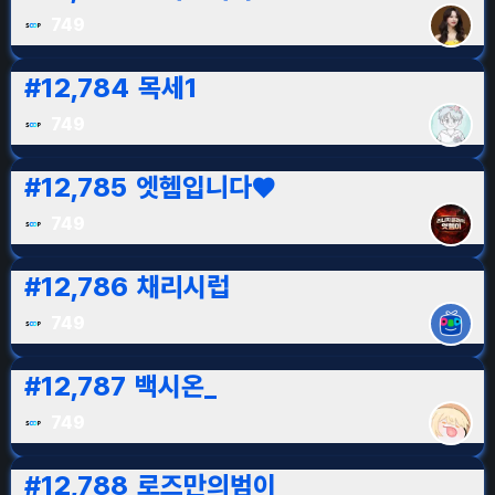
749
#
12,784
목세1
749
#
12,785
엣헴입니다♥
749
#
12,786
채리시럽
749
#
12,787
백시온_
749
#
12,788
로즈만의범이