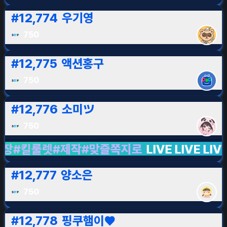
#
12,774
우기영
750
#
12,775
액션홍구
750
#
12,776
소미ツ
750
킬룰렛#제작#맞즐쪽지로
LIVE LIVE LIVE
리그
#
12,777
양소은
750
#
12,778
핑쿠햄이♥