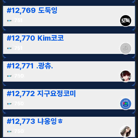
#
12,769
도둑잉
751
#
12,770
Kim코코
751
#
12,771
.광츄.
750
#
12,772
지구요정코미
750
#
12,773
냐옹잉ㅎ
750