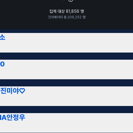
집계 대상
81,856
명
크리에이터 총
209,252
명
소
0
칼진미야♡
NA안정우