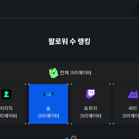
팔로워 수 랭킹
전체
크리에이터
치지직
숲
트위치
씨미
리에이터
크리에이터
크리에이터
크리에