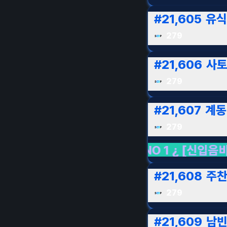
#
21,605
유식
279
#
21,606
사
279
#
21,607
계동
279
송 NO 1 ¿ [신입음비]
LIVE LIVE LIVE
뮤직/
#
21,608
주
279
#
21,609
남