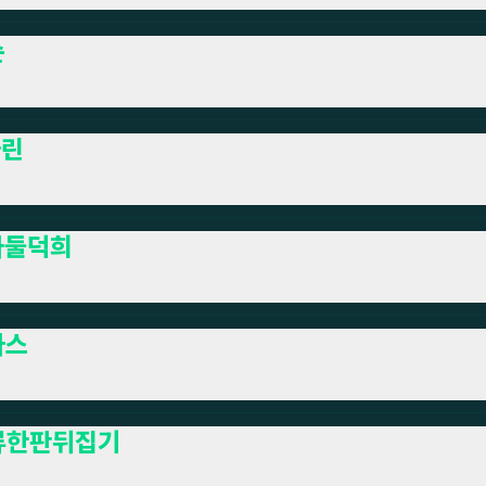
슨
아린
나둘덕희
라스
류한판뒤집기