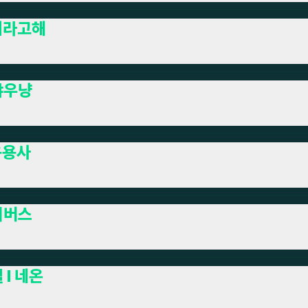
니라고해
야우냥
용용사
디버스
 I 네온