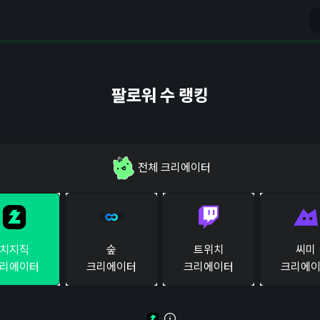
팔로워 수 랭킹
전체
크리에이터
치지직
숲
트위치
씨미
리에이터
크리에이터
크리에이터
크리에