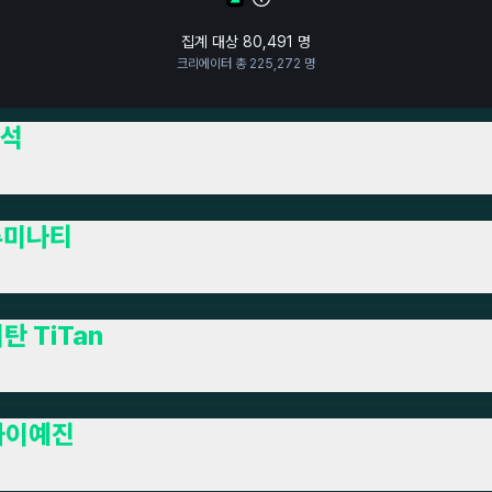
집계 대상
80,491
명
크리에이터 총
225,272
명
석
루미나티
탄 TiTan
와이예진