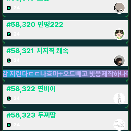
24
#
58,320
민떵222
24
#
58,321
치지직 쾌속
24
 지린다ㄷㄷ나흐마+오드빼고 빛응제작하나더가보자
#
58,322
연비이
24
#
58,323
두찌땅
24