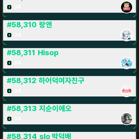
24
#
58,310
랑앤
24
#
58,311
Hisop
24
#
58,312
하어덕여자친구
24
#
58,313
지순이에오
24
#
58,314
slo 박덕배