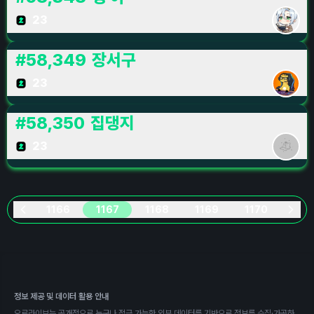
23
#
58,349
장서구
23
#
58,350
집댕지
23
1166
1167
1168
1169
1170
정보 제공 및 데이터 활용 안내
오로라이브는 공개적으로 누구나 접근 가능한 외부 데이터를 기반으로 정보를 수집·가공하