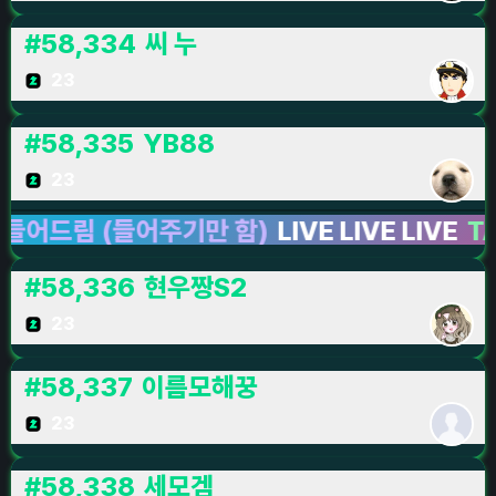
#
58,334
씨 누
23
#
58,335
YB88
23
림 (들어주기만 함)
LIVE LIVE LIVE
TALK
L
#
58,336
현우짱S2
23
#
58,337
이름모해꿍
23
#
58,338
세모겜