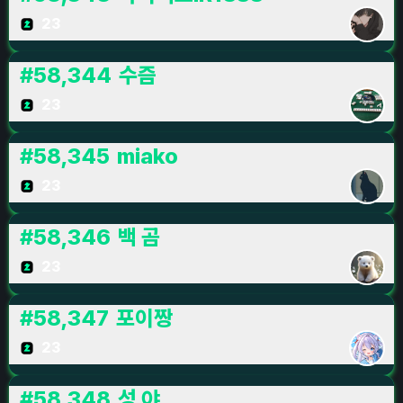
23
#
58,344
수즘
23
#
58,345
miako
23
#
58,346
백 곰
23
#
58,347
포이짱
23
#
58,348
성 야