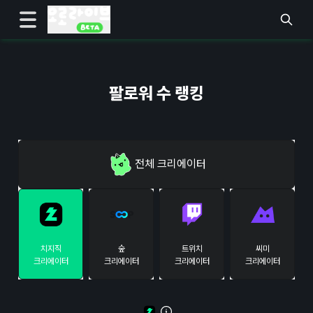
팔로워 수 랭킹
전체
크리에이터
치지직
숲
트위치
씨미
크리에이터
크리에이터
크리에이터
크리에이터