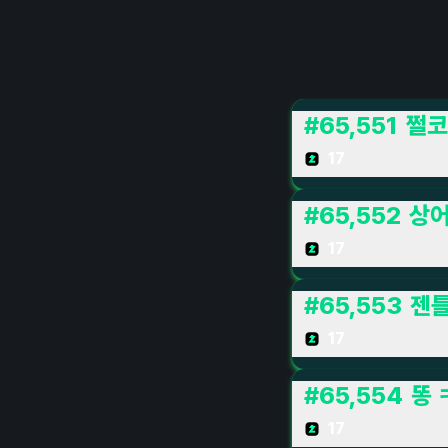
#
65,551
쩔코
17
#
65,552
상
17
#
65,553
젠
17
#
65,554
똥 
17