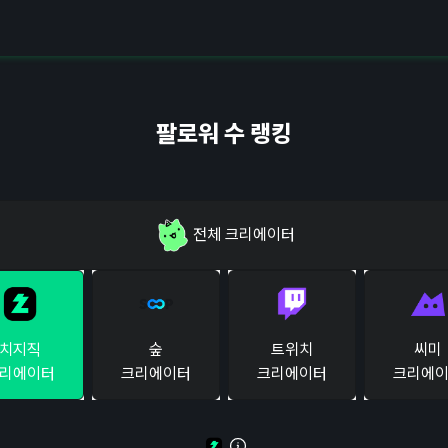
팔로워 수 랭킹
전체
크리에이터
치지직
숲
트위치
씨미
리에이터
크리에이터
크리에이터
크리에