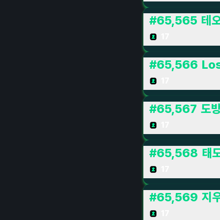
#
65,565
테오
17
#
65,566
Lo
17
#
65,567
도
17
#
65,568
태
17
#
65,569
지우
17