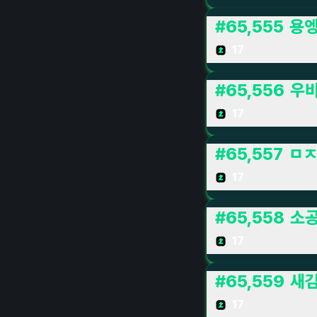
#
65,555
용
17
#
65,556
우비
17
#
65,557
ㅁㅈ
17
#
65,558
소
17
#
65,559
새김
17