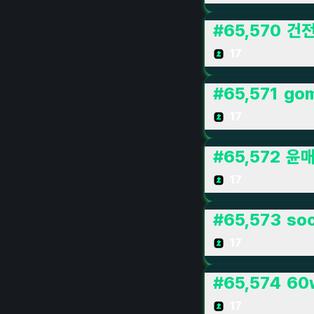
#
65,570
건
17
#
65,571
gom
17
#
65,572
윤매
17
#
65,573
soc
17
#
65,574
60
17