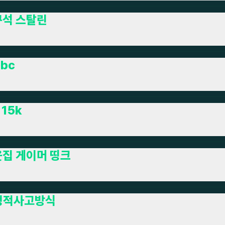
구석 스탈린
bc
 15k
집 게이머 띵크
정적사고방식