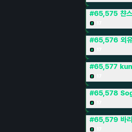
#
65,575
챤스
17
#
65,576
외
17
#
65,577
kun
17
#
65,578
So
17
#
65,579
바
17