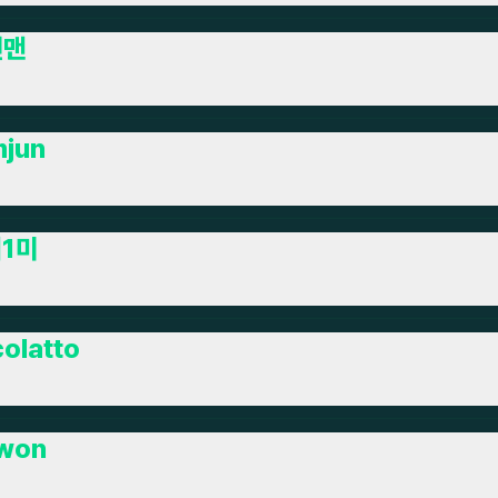
전맨
jun
1미
olatto
won