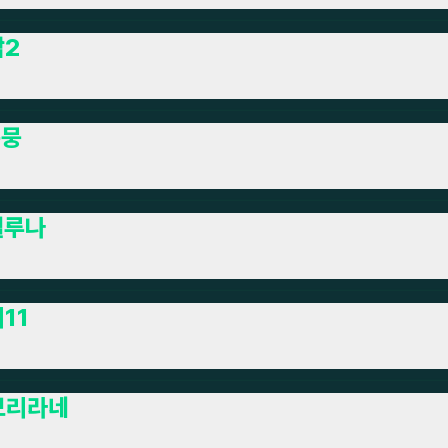
짭2
구뭉
델루나
11
보리라네