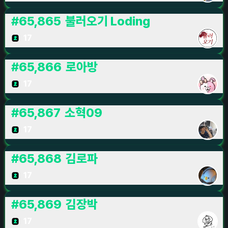
#
65,865
불러오기 Loding
17
#
65,866
로아방
17
#
65,867
소혁09
17
#
65,868
김로파
17
#
65,869
김장박
17