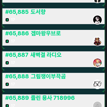
#
65,885
도서향
17
#
65,886
겜마왕우브로
17
#
65,887
새벽결 라디오
17
#
65,888
그림쟁이부끅곰
17
#
65,889
졸린 용사 718996
17