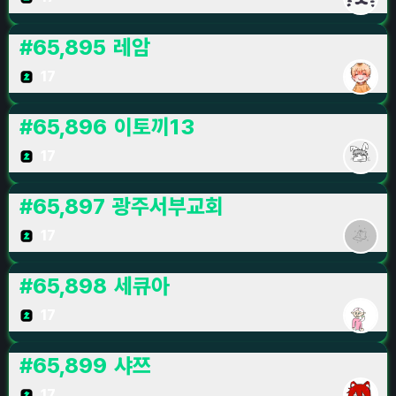
#
65,895
레암
17
#
65,896
이토끼13
17
#
65,897
광주서부교회
17
#
65,898
세큐아
17
#
65,899
샤쯔
17