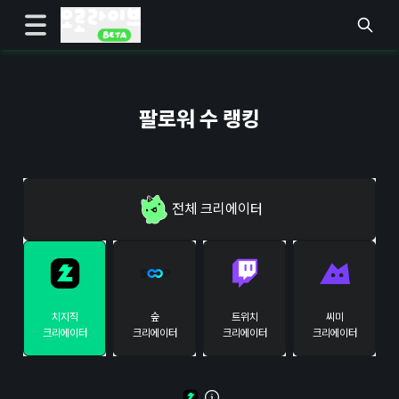
팔로워 수 랭킹
전체
크리에이터
치지직
숲
트위치
씨미
크리에이터
크리에이터
크리에이터
크리에이터