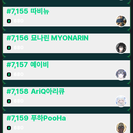
#
7,155
따비뉴
680
#
7,156
묘나린 MYONARIN
680
#
7,157
예이비
680
#
7,158
AriQ아리큐
680
#
7,159
푸하PooHa
680