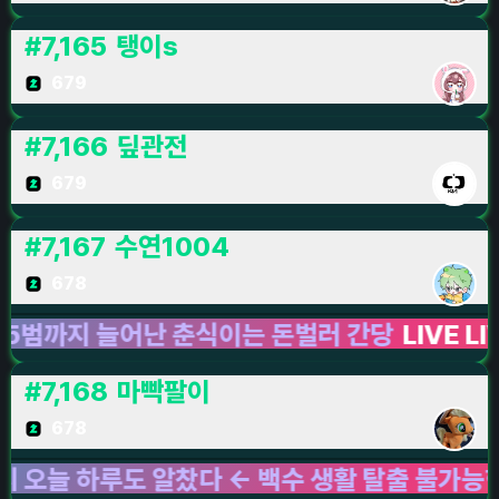
#
7,165
탱이s
679
#
7,166
딮관전
679
#
7,167
수연1004
678
범까지 늘어난 춘식이는 돈벌러 간당
LIVE LIVE LI
#
7,168
마빡팔이
678
하루도 알찼다 <- 백수 생활 탈출 불가능한 사고