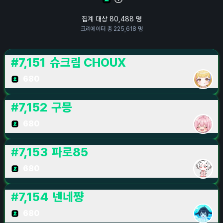
집계 대상
80,488
명
크리에이터 총
225,618
명
#
7,151
슈크림 CHOUX
680
#
7,152
구믕
680
#
7,153
파로85
680
#
7,154
넨네쨩
680