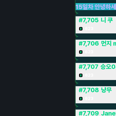
 LIVE
15일차 안녕하세요
LIVE LIVE LIVE
델
#
7,705
니 쿠
623
#
7,706
먼지 
623
#
7,707
승오0
623
#
7,708
냥무
623
#
7,709
Jan