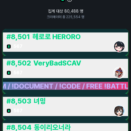
집계 대상
80,488
명
크리에이터 총
225,554
명
#
8,501
헤로로 HERORO
567
#
8,502
VeryBadSCAV
567
CUMENT / !CODE / FREE !BATTLEPASS 
#
8,503
녀밍
567
#
8,504
동이리오너라