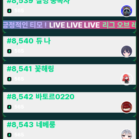
#
8,539
실명 중독자
565
인 티모 !
LIVE LIVE LIVE
리그 오브 레전드
L
#
8,540
듀 나
565
#
8,541
꽃해링
565
#
8,542
바토르0220
565
#
8,543
네베룽
565