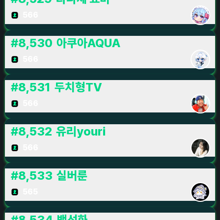
566
#
8,530
아쿠아AQUA
566
#
8,531
두치형TV
566
#
8,532
유리youri
566
#
8,533
실버룬
565
#
8,534
백선화