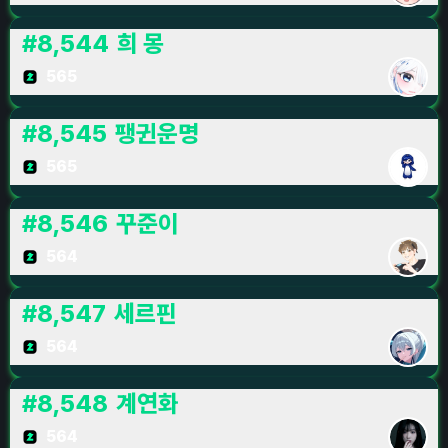
#
8,544
희 몽
565
#
8,545
팽귄운명
565
#
8,546
꾸준이
564
#
8,547
세르핀
564
#
8,548
계연화
564