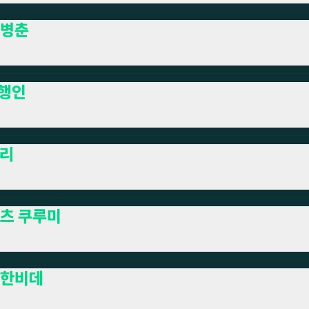
병춘
행인
리
츠 쿠루미
한비데