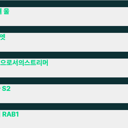
겨 울
엣
업으로서의스트리머
 S2
 RAB1