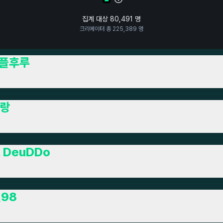
집계 대상
80,491
명
크리에이터 총
225,389
명
플후루
랑
 DeuDDo
98