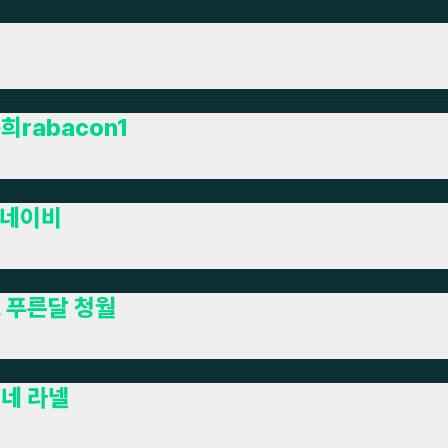
희rabacon1
네이비
 푸른달 청월
네 라넬