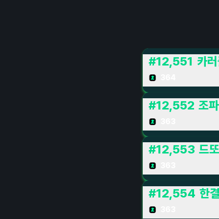
#
12,551
카러
364
#
12,552
조파
363
#
12,553
드또
363
#
12,554
한결
363