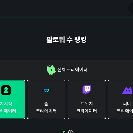
팔로워 수 랭킹
전체
크리에이터
치지직
숲
트위치
씨미
리에이터
크리에이터
크리에이터
크리에