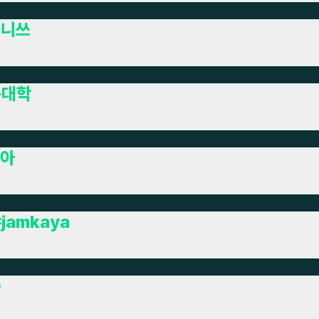
그니쓰
구대학
아
jamkaya
촙