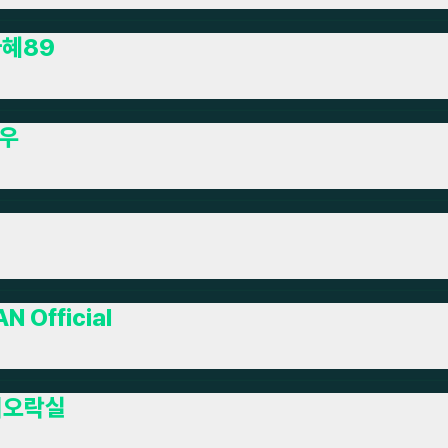
혜89
우
른
AN Official
이오락실