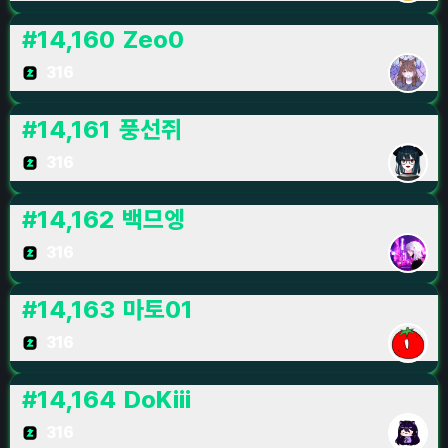
#
14,160
Zeo0
316
#
14,161
풍선쥐
316
#
14,162
백므엥
316
#
14,163
마토01
316
#
14,164
DoKiii
316