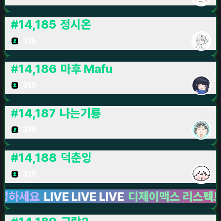
#
14,185
정시온
315
#
14,186
마후 Mafu
315
#
14,187
나는기룡
315
#
14,188
덕춘잉
315
세요
LIVE LIVE LIVE
디제이맥스 리스펙트 V
L