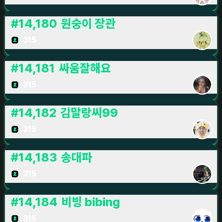
#
14,180
원숭이 장관
315
#
14,181
싸움잘해요
315
#
14,182
김말랑씨99
315
#
14,183
송대파
315
#
14,184
비빙 bibing
315