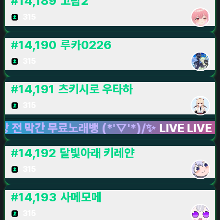
#
14,189
고람2
315
#
14,190
루카0226
315
#
14,191
츠키시로 우타하
315
막간 무료노래뱅 (*'▽'*)/✨
LIVE LIVE LIVE
#
14,192
달빛아래 키레얀
315
#
14,193
사메모메
315