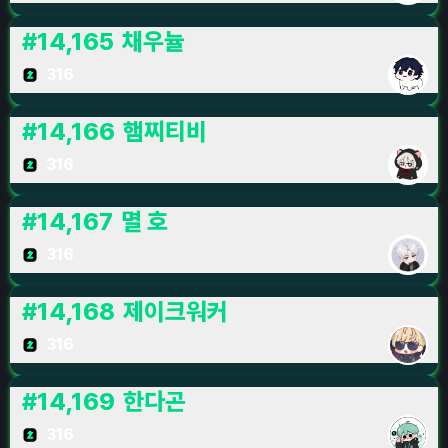
#
14,165
채우뉼
316
#
14,166
햄찌티비
316
#
14,167
멸 호
316
#
14,168
제이크워커
316
#
14,169
한다곤
316