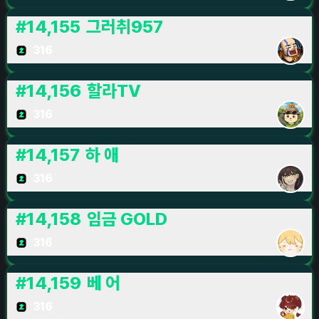
#
14,155
그러취957
316
#
14,156
할라TV
316
#
14,157
하 애
316
#
14,158
임금 GOLD
316
#
14,159
베 어
316