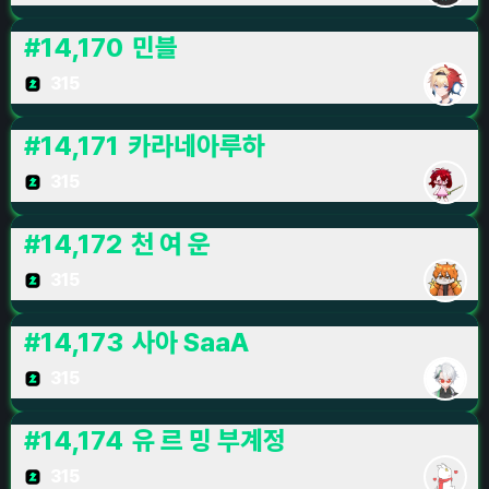
#
14,170
민블
315
#
14,171
카라네아루하
315
#
14,172
천 여 운
315
#
14,173
사아 SaaA
315
#
14,174
유 르 밍 부계정
315