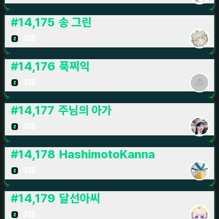
#
14,175
송 그린
315
#
14,176
푹찌익
315
#
14,177
주님의 아가
315
#
14,178
HashimotoKanna
315
#
14,179
달선아씨
315