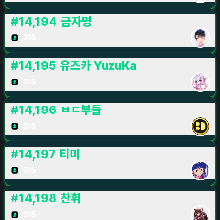
#
14,194
금자명
315
#
14,195
유즈카 YuzuKa
315
#
14,196
ㅂㄷ부들
315
#
14,197
티미
315
#
14,198
찬휘
315