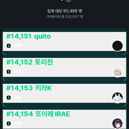
집계 대상
80,488
명
크리에이터 총
225,597
명
#
14,151
quito
316
#
14,152
토리챤
316
#
14,153
키라K
316
#
14,154
또이래 IRAE
316