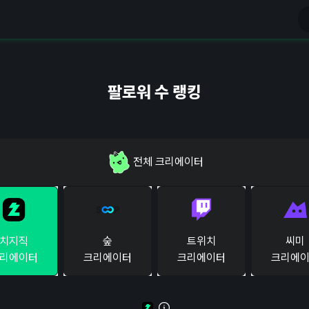
팔로워 수 랭킹
전체
크리에이터
치지직
숲
트위치
씨미
리에이터
크리에이터
크리에이터
크리에