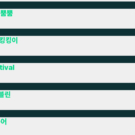
금뿜뿜
킹킹이
tival
블린
붕어