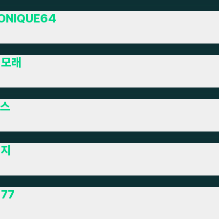
ONIQUE64
리모래
스
민지
77