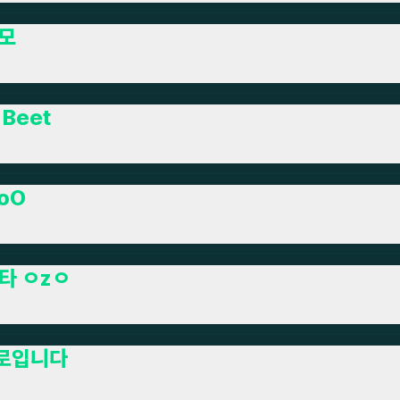
모
Beet
oO
타 ㅇzㅇ
로입니다