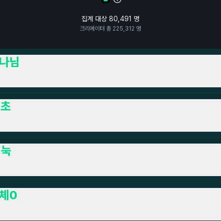
집계 대상
80,491
명
크리에이터 총
225,312
명
나님
식초
미눅
체0