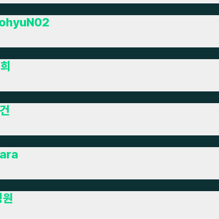
ohyuN02
곡희
건
ara
영원