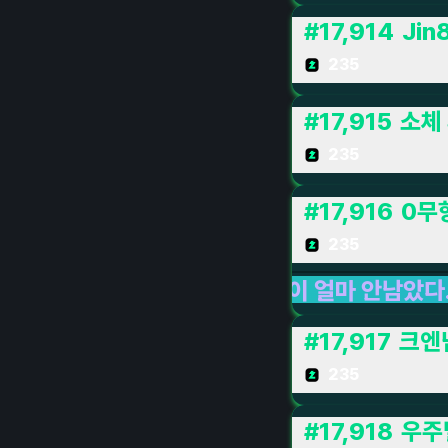
#
17,914
Jin
235
#
17,915
소체 
235
#
17,916
0무
235
학이 얼마 안남았다...
LIVE LIVE LIVE
PUBG:
#
17,917
크엔
235
#
17,918
우주