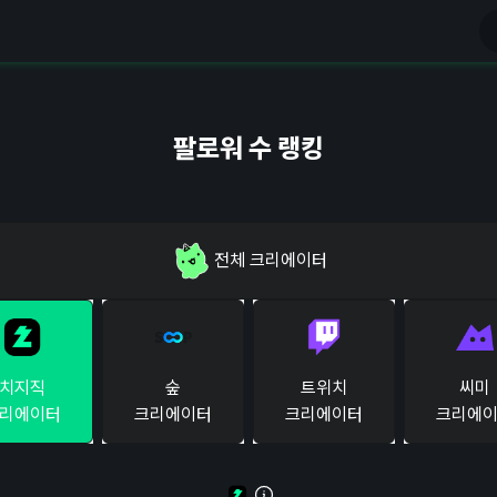
팔로워 수 랭킹
전체
크리에이터
치지직
숲
트위치
씨미
리에이터
크리에이터
크리에이터
크리에