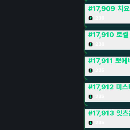
#
17,909
치요
236
#
17,910
로셸
236
#
17,911
뽀에
235
#
17,912
미스
235
#
17,913
잇츠
235