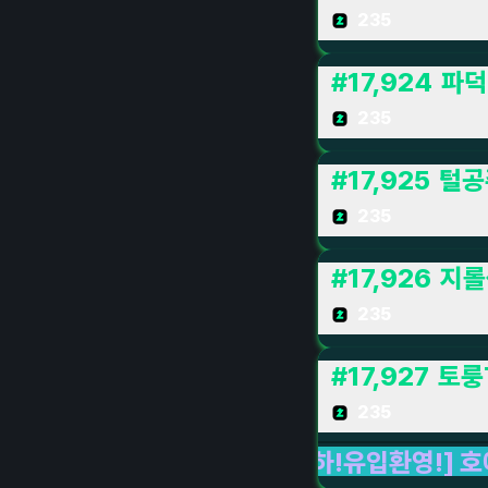
235
#
17,924
파덕
235
#
17,925
털공
235
#
17,926
지롤
235
#
17,927
토룽
235
룽하!유입환영!] 호에에엥
LIVE LIVE LIVE
TA