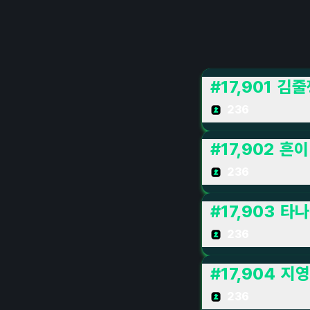
#
17,901
김줄
236
#
17,902
흔이
236
#
17,903
타나
236
#
17,904
지영
236