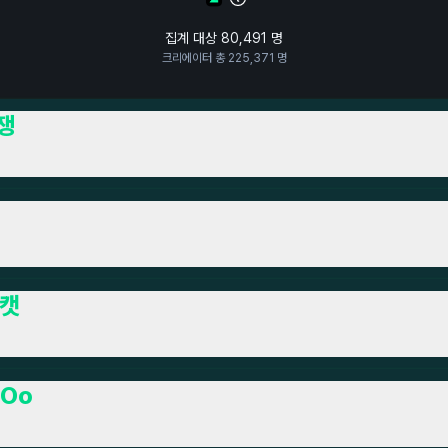
집계 대상
80,491
명
크리에이터 총
225,371
명
쟁
캣
Oo