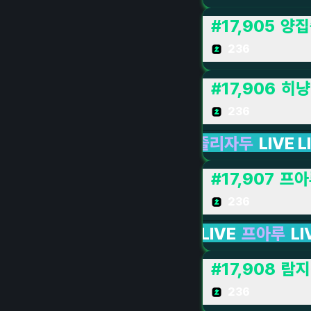
#
17,905
양집
236
#
17,906
히냥
236
 졸리자두
LIVE LIVE LIVE
전략적 팀 전투 : 
#
17,907
프아
236
E LIVE
프아루
LIVE LIVE LIVE
TALK
LIVE L
#
17,908
람지
236