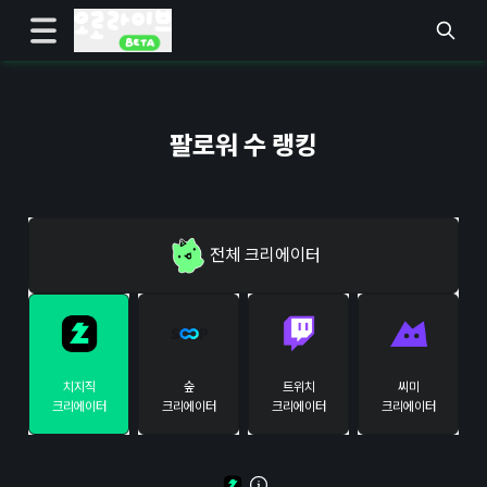
팔로워 수 랭킹
전체
크리에이터
치지직
숲
트위치
씨미
크리에이터
크리에이터
크리에이터
크리에이터