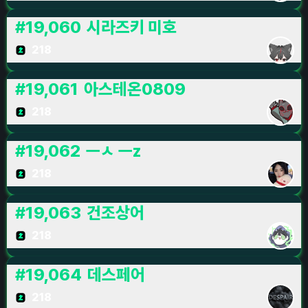
#
19,060
시라즈키 미호
218
#
19,061
아스테온0809
218
#
19,062
ㅡㅅ ㅡz
218
#
19,063
건조상어
218
#
19,064
데스페어
218