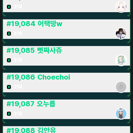
218
#
19,084
어택땅w
218
#
19,085
삣짜사쥬
218
#
19,086
Choechoi
218
#
19,087
오누릅
218
#
19,088
김안유