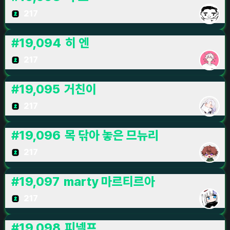
217
#
19,094
히 엔
217
#
19,095
거친이
217
#
19,096
목 닦아 놓은 므뉴리
217
#
19,097
marty 마르티르아
217
#
19,098
피넬프