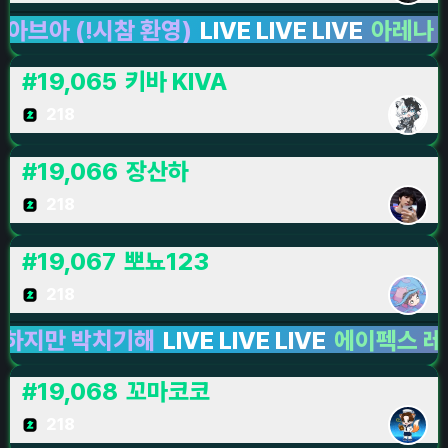
 (!시참 환영)
LIVE LIVE LIVE
아레나 브레
#
19,065
키바 KIVA
218
#
19,066
장산하
218
#
19,067
뽀뇨123
218
만 박치기해
LIVE LIVE LIVE
에이펙스 레전드
L
#
19,068
꼬마코코
218