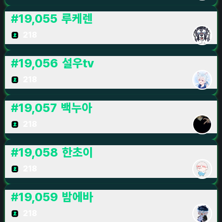
#
19,055
루케렌
218
#
19,056
설우tv
218
#
19,057
백누아
218
#
19,058
한초이
218
#
19,059
밤에바
218