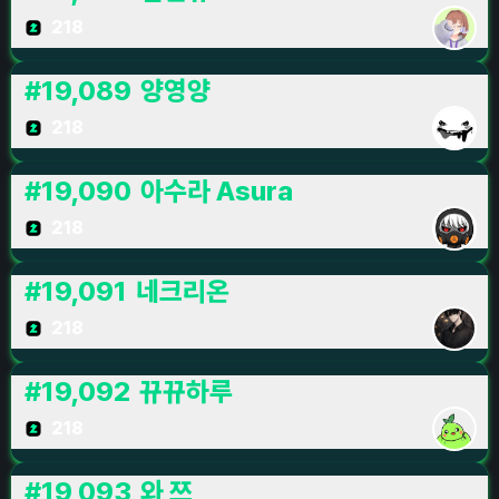
218
#
19,089
양영양
218
#
19,090
아수라 Asura
218
#
19,091
네크리온
218
#
19,092
뀨뀨하루
218
#
19,093
와 쯔