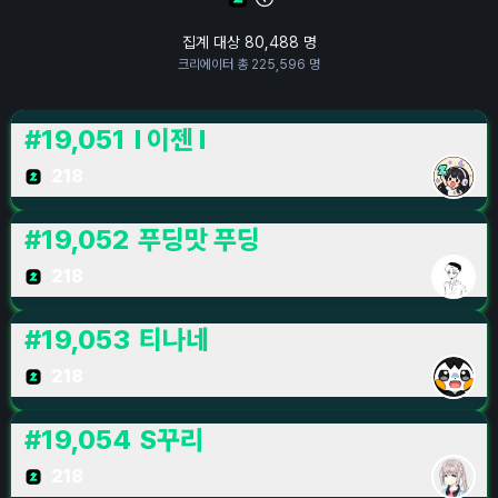
집계 대상
80,488
명
크리에이터 총
225,596
명
#
19,051
I 이젠 I
218
#
19,052
푸딩맛 푸딩
218
#
19,053
티나네
218
#
19,054
S꾸리
218