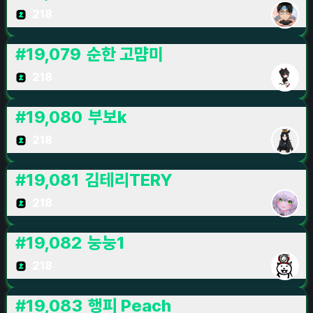
218
#
19,079
순한 고먐미
218
#
19,080
부보k
218
#
19,081
김테리TERY
218
#
19,082
눙눙1
218
#
19,083
행피 Peach