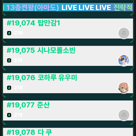
3층켠왕(아마도)
LIVE LIVE LIVE
전략적 팀 전투
#
19,074
탑만감1
218
#
19,075
시나모롤소빈
218
#
19,076
코하루 유우미
218
#
19,077
준산
218
#
19,078
다 쿠