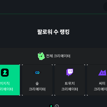
팔로워 수 랭킹
전체
크리에이터
치지직
숲
트위치
씨미
리에이터
크리에이터
크리에이터
크리에