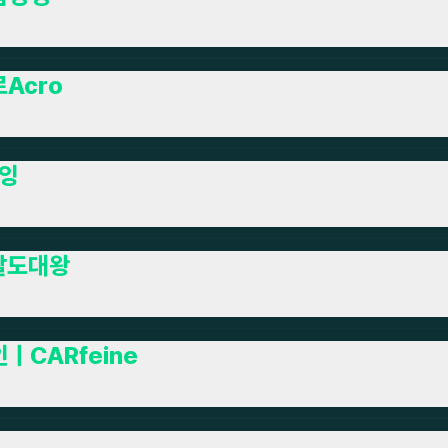
Acro
 잉
팔도대왕
ㅣCARfeine