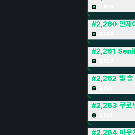
2,525
#
2,260
안제
2,524
#
2,261
Seni
2,523
#
2,262
빛 솔
2,521
#
2,263
쿠로
2,521
#
2,264
마욧