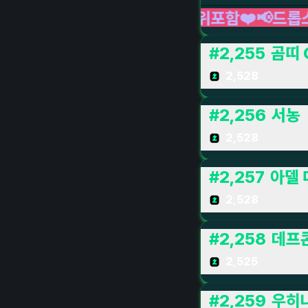
-50위포함❤️📢드롭스종료🎵BEST음악⭐CIR
#
2,255
곰띠 
2,528
#
2,256
서농
2,528
#
2,257
아델 
2,528
#
2,258
데프
2,525
#
2,259
우히