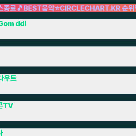
CLECHART.KR 순위링크🌈서브채널N포인트받
Gom ddi
다우트
콘TV
나