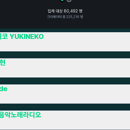
집계 대상
80,492
명
크리에이터 총
225,216
명
코 YUKINEKO
 현
de
 음악노래라디오