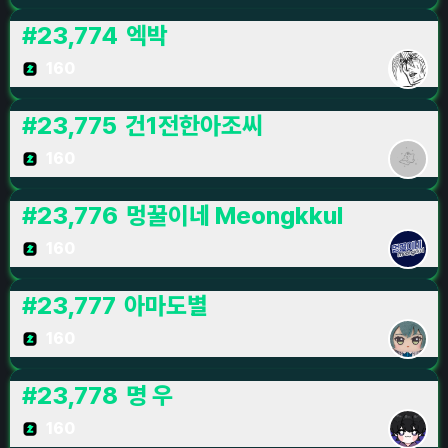
#
23,774
엑박
160
#
23,775
건1전한아조씨
160
#
23,776
멍꿀이네 Meongkkul
160
#
23,777
아마도별
160
#
23,778
명 우
160