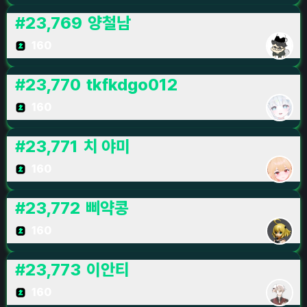
#
23,769
양철남
160
#
23,770
tkfkdgo012
160
#
23,771
치 야미
160
#
23,772
삐약콩
160
#
23,773
이안티
160