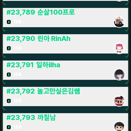
#
23,789
순살100프로
159
#
23,790
린아 RinAh
159
#
23,791
일하ilha
159
#
23,792
놀고만싶은김쌤
159
#
23,793
까칠남
159