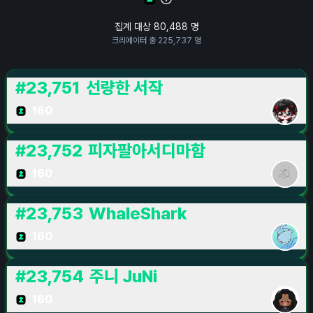
집계 대상
80,488
명
크리에이터 총
225,737
명
#
23,751
선량한 서작
160
#
23,752
피자팔아서디마함
160
#
23,753
WhaleShark
160
#
23,754
주니 JuNi
160