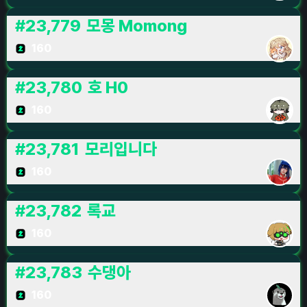
#
23,779
모몽 Momong
160
#
23,780
호 H0
160
#
23,781
모리입니다
160
#
23,782
록교
160
#
23,783
수댕아
160