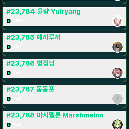
#
23,784
율량 Yulryang
159
#
23,785
예끼루끼
159
#
23,786
병정님
159
#
23,787
동동포
159
#
23,788
마시멜론 Marshmelon
159