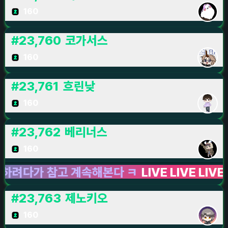
160
#
23,760
코가서스
160
#
23,761
흐린낮
160
#
23,762
베리너스
160
가 참고 계속해본다 ㅋ
LIVE LIVE LIVE
세피
#
23,763
제노키오
160