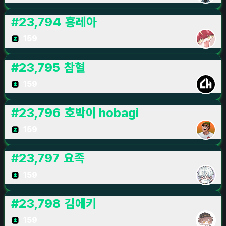
#
23,794
홍레아
159
#
23,795
참혈
159
#
23,796
호박이 hobagi
159
#
23,797
요족
159
#
23,798
김에키
159