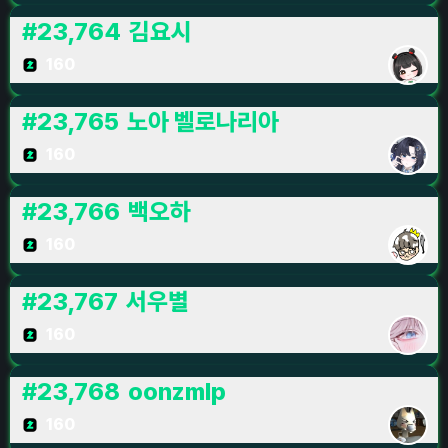
#
23,764
김요시
160
#
23,765
노아 벨로나리아
160
#
23,766
백오하
160
#
23,767
서우별
160
#
23,768
oonzmlp
160