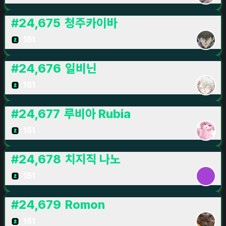
#
24,675
청주카이바
151
#
24,676
일비닌
151
#
24,677
루비아 Rubia
151
#
24,678
치지직 나노
151
#
24,679
Romon
151