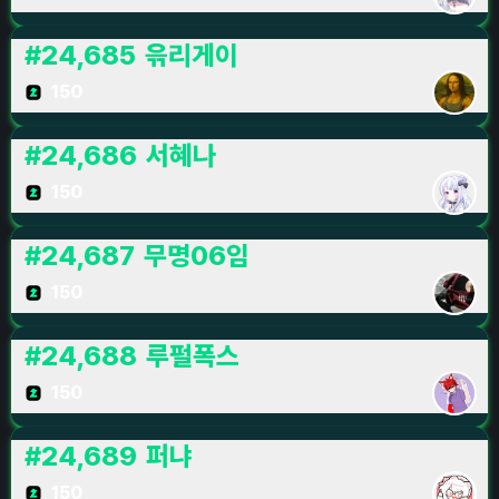
#
24,685
윾리게이
150
#
24,686
서혜나
150
#
24,687
무명06임
150
#
24,688
루펄폭스
150
#
24,689
퍼냐
150