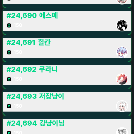
#
24,690
에스메
150
#
24,691
힐칸
150
#
24,692
쿠라니
150
#
24,693
저장냥이
150
#
24,694
걍냥이님
150