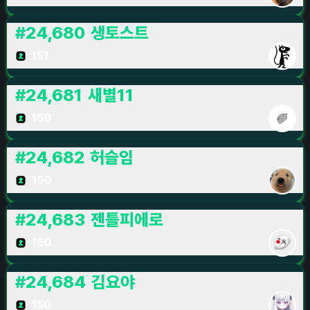
#
24,680
생토스트
151
#
24,681
새별11
150
#
24,682
허슬임
150
#
24,683
젠틀피에로
150
#
24,684
김요야
150