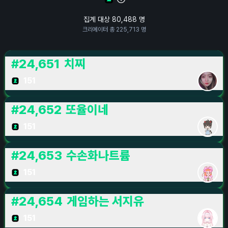
집계 대상
80,488
명
크리에이터 총
225,713
명
#
24,651
치찌
151
#
24,652
또율이네
151
#
24,653
수손화나트륨
151
#
24,654
게임하는 서지유
151