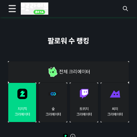
팔로워 수 랭킹
전체
크리에이터
치지직
숲
트위치
씨미
크리에이터
크리에이터
크리에이터
크리에이터