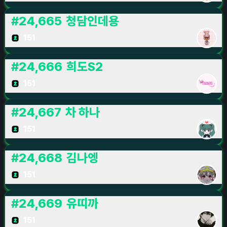
#
24,665
청담인데용
151
#
24,666
희도S2
151
#
24,667
차 하나
151
#
24,668
김나엥
151
#
24,669
유띠까
151